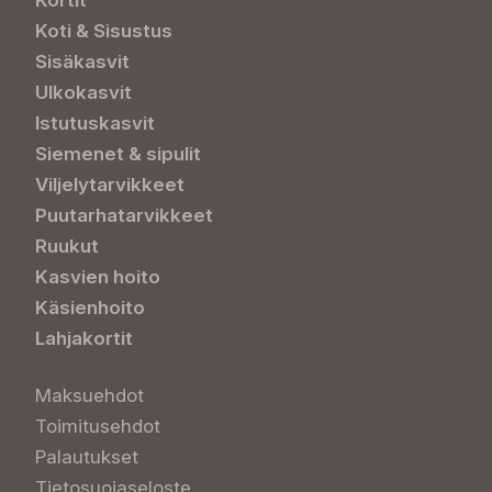
Kortit
Koti & Sisustus
Sisäkasvit
Ulkokasvit
Istutuskasvit
Siemenet & sipulit
Viljelytarvikkeet
Puutarhatarvikkeet
Ruukut
Kasvien hoito
Käsienhoito
Lahjakortit
Maksuehdot
Toimitusehdot
Palautukset
Tietosuojaseloste