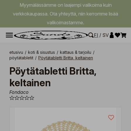
Myymälässämme on laajempi valikoima kuin
verkkokaupassa. Ota yhteyttä, niin kerromme lisää
valikoimastamme.
FI
/
SV
etusivu
/
koti & sisustus
/
kattaus & tarjoilu
/
pöytätabletit
/
Pöytätabletti Britta, keltainen
Pöytätabletti Britta,
keltainen
Fondaco