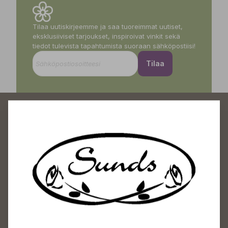
Tilaa uutiskirjeemme ja saa tuoreimmat uutiset,
eksklusiiviset tarjoukset, inspiroivat vinkit sekä
tiedot tulevista tapahtumista suoraan sähköpostiisi!
Tilaa
Sundin Puutarhakeskus
Avoinna
Arkisin 09-18
Lauantaisin 09-16