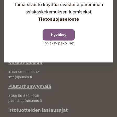
Sunnuntaisin Itsepalvelu
Tämä sivusto käyttää evästeitä paremman
Info & vaihde
asiakaskokemuksen luomiseksi.
Tietosuojaseloste
+358 50 388 9592
info(a)sunds.fi
Osoite
Hyväksy
Hyväksy pakolliset
Sundin Puutarha Oy
Kytömäentie 66
68660 Pietarsaari
Kukkatilaukset
+358 50 388 9592
info(a)sunds.fi
Puutarhamyymälä
+358 50 572 4235
plantshop(a)sunds.fi
Irtotuotteiden lastausajat