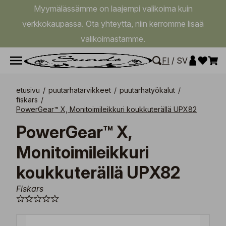
Myymälässämme on laajempi valikoima kuin
verkkokaupassa. Ota yhteyttä, niin kerromme lisää
valikoimastamme.
FI
/
SV
etusivu
/
puutarhatarvikkeet
/
puutarhatyökalut
/
fiskars
/
PowerGear™ X, Monitoimileikkuri koukkuterällä UPX82
PowerGear™ X,
Monitoimileikkuri
koukkuterällä UPX82
Fiskars