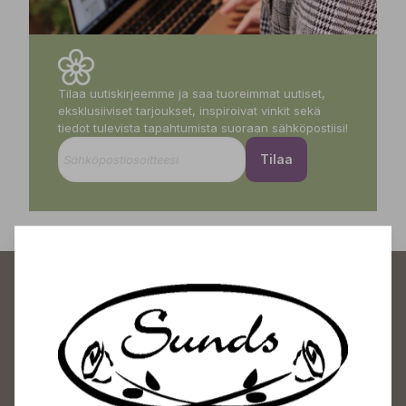
Tilaa uutiskirjeemme ja saa tuoreimmat uutiset,
eksklusiiviset tarjoukset, inspiroivat vinkit sekä
tiedot tulevista tapahtumista suoraan sähköpostiisi!
Tilaa
Sundin Puutarhakeskus