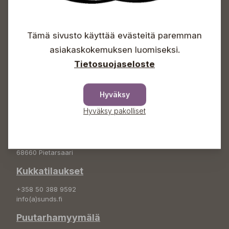
Avoinna
Arkisin 09-18
Tämä sivusto käyttää evästeitä paremman
Lauantaisin 09-16
asiakaskokemuksen luomiseksi.
Sunnuntaisin Itsepalvelu
Tietosuojaseloste
Info & vaihde
+358 50 388 9592
Hyväksy
info(a)sunds.fi
Hyväksy pakolliset
Osoite
Sundin Puutarha Oy
Kytömäentie 66
68660 Pietarsaari
Kukkatilaukset
+358 50 388 9592
info(a)sunds.fi
Puutarhamyymälä