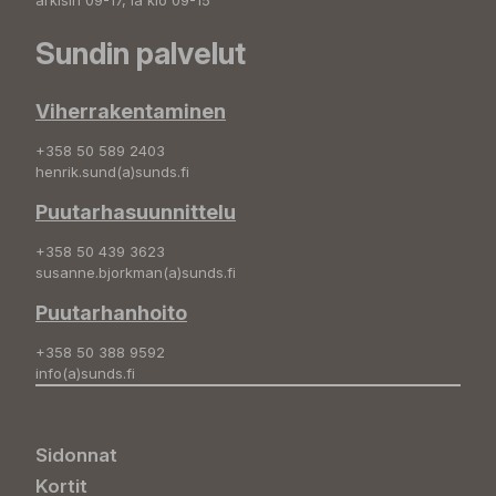
arkisin 09-17, la klo 09-15
Sundin palvelut
Viherrakentaminen
+358 50 589 2403
henrik.sund(a)sunds.fi
Puutarhasuunnittelu
+358 50 439 3623
susanne.bjorkman(a)sunds.fi
Puutarhanhoito
+358 50 388 9592
info(a)sunds.fi
Sidonnat
Kortit