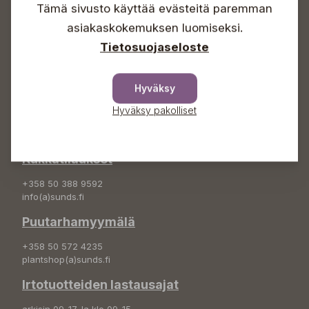
Tämä sivusto käyttää evästeitä paremman
Info & vaihde
asiakaskokemuksen luomiseksi.
+358 50 388 9592
Tietosuojaseloste
info(a)sunds.fi
Osoite
Hyväksy
Sundin Puutarha Oy
Hyväksy pakolliset
Kytömäentie 66
68660 Pietarsaari
Kukkatilaukset
+358 50 388 9592
info(a)sunds.fi
Puutarhamyymälä
+358 50 572 4235
plantshop(a)sunds.fi
Irtotuotteiden lastausajat