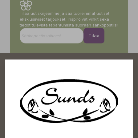
Tilaa uutiskirjeemme ja saa tuoreimmat uutiset,
eksklusiiviset tarjoukset, inspiroivat vinkit sekä
tiedot tulevista tapahtumista suoraan sähköpostiisi!
Tilaa
Sundin Puutarhakeskus
Avoinna
Arkisin 09-18
Lauantaisin 09-16
Sunnuntaisin Itsepalvelu