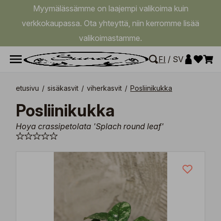
Myymälässämme on laajempi valikoima kuin
verkkokaupassa. Ota yhteyttä, niin kerromme lisää
valikoimastamme.
FI
/
SV
etusivu
/
sisäkasvit
/
viherkasvit
/
Posliinikukka
Posliinikukka
Hoya crassipetolata 'Splach round leaf'