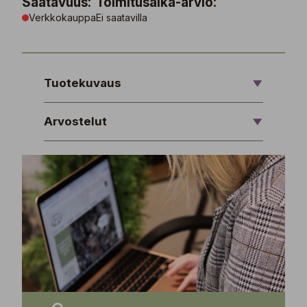
Saatavuus:
Toimitusaika-arvio:
Verkkokauppa
Ei saatavilla
Tuotekuvaus
Arvostelut