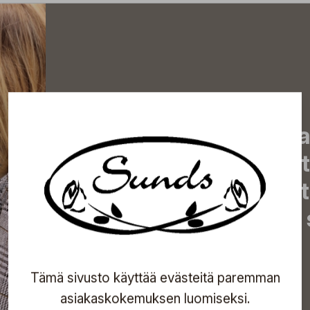
Tilaa uutiskirjeemme j
uutiset, eksklusiiviset 
inspiroivat vinkit sekä 
tapahtumista suoraan s
Tämä sivusto käyttää evästeitä paremman
Tilaa
asiakaskokemuksen luomiseksi.