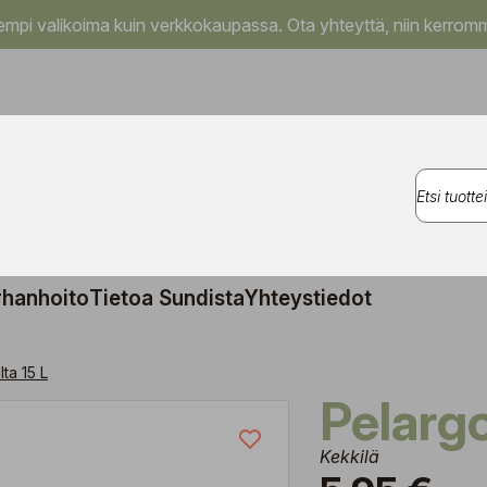
pi valikoima kuin verkkokaupassa. Ota yhteyttä, niin kerromm
rhanhoito
Tietoa Sundista
Yhteystiedot
ta 15 L
Pelarg
Kekkilä