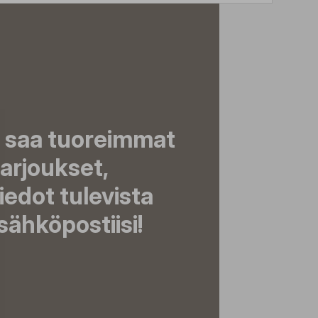
a saa tuoreimmat
tarjoukset,
tiedot tulevista
ähköpostiisi!