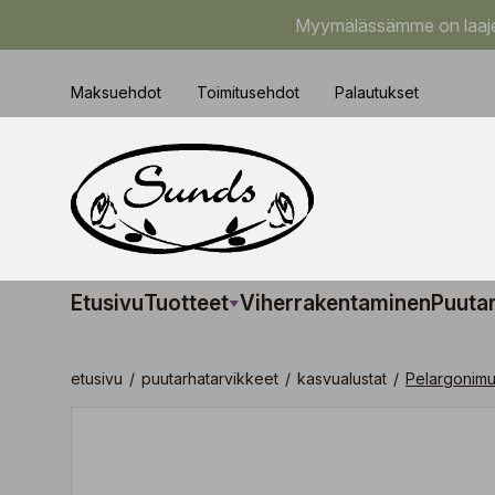
Myymälässämme on laajem
Maksuehdot
Toimitusehdot
Palautukset
Etusivu
Tuotteet
Viherrakentaminen
Puuta
etusivu
/
puutarhatarvikkeet
/
kasvualustat
/
Pelargonimul