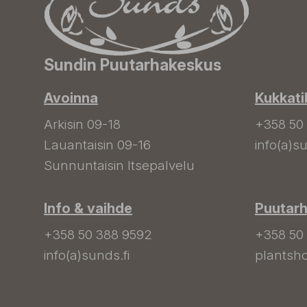
Sundin Puutarhakeskus
Avoinna
Kukkati
Arkisin 09-18
+358 50
Lauantaisin 09-16
info(a)su
Sunnuntaisin Itsepalvelu
Info & vaihde
Puutar
+358 50 388 9592
+358 50
info(a)sunds.fi
plantsho