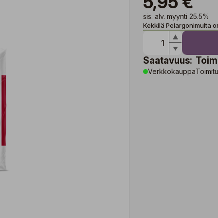
5,95 €
sis. alv. myynti 25.5%
Kekkilä Pelargonimulta on
Saatavuus:
Toim
Verkkokauppa
Toimitu