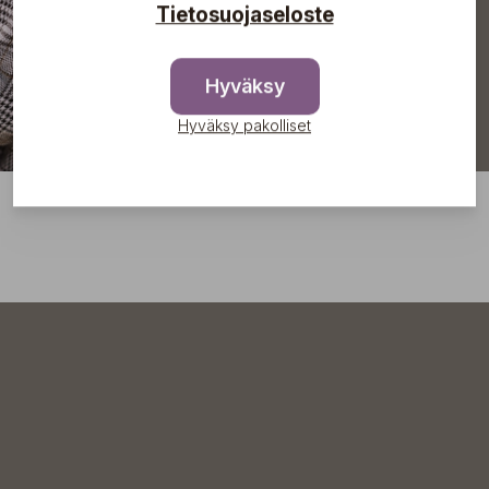
Tietosuojaseloste
Hyväksy
Hyväksy pakolliset