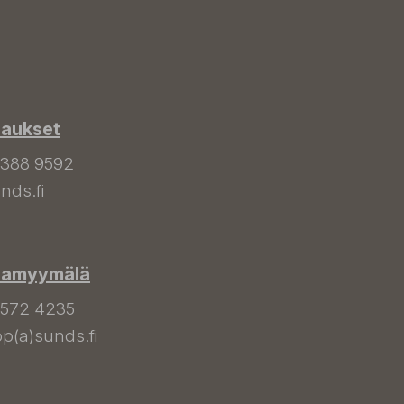
laukset
 388 9592
nds.fi
hamyymälä
 572 4235
p(a)sunds.fi