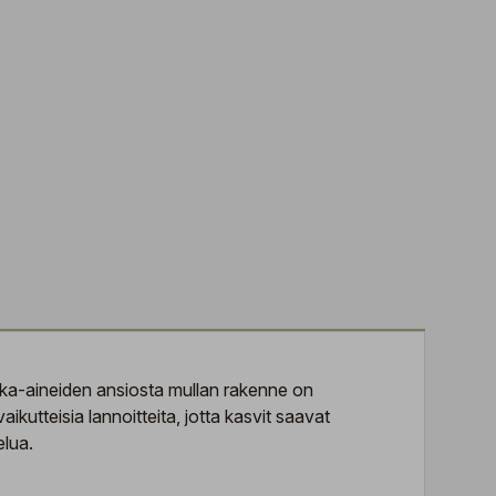
raaka-aineiden ansiosta mullan rakenne on
kutteisia lannoitteita, jotta kasvit saavat
elua.