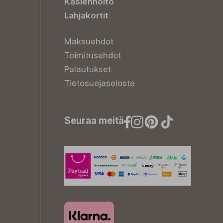
Käsienhoito
Lahjakortit
Maksuehdot
Toimitusehdot
Palautukset
Tietosuojaseloste
Seuraa meitä