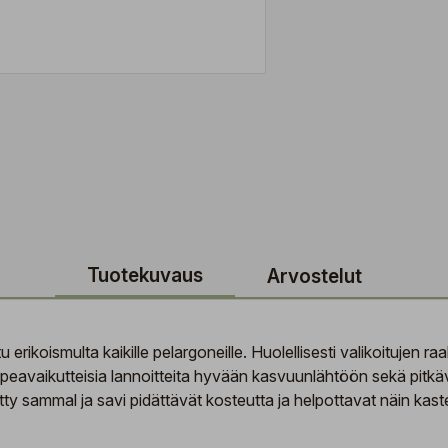
Tuotekuvaus
Arvostelut
 erikoismulta kaikille pelargoneille. Huolellisesti valikoitujen 
peavaikutteisia lannoitteita hyvään kasvuunlähtöön sekä pitkävai
sätty sammal ja savi pidättävät kosteutta ja helpottavat näin kast