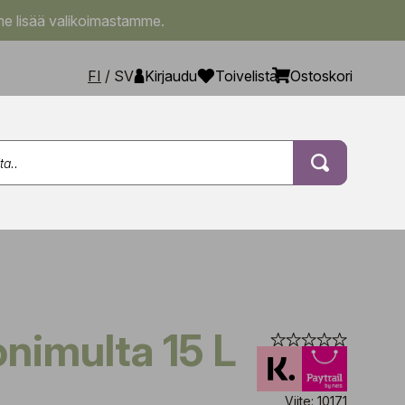
e lisää valikoimastamme.
FI
/
SV
Kirjaudu
Toivelista
Ostoskori
onimulta 15 L
Viite: 10171