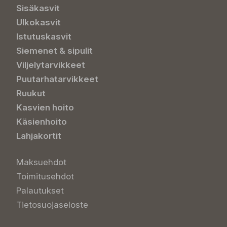
Sisäkasvit
Ulkokasvit
Istutuskasvit
Siemenet & sipulit
Viljelytarvikkeet
Puutarhatarvikkeet
Ruukut
Kasvien hoito
Käsienhoito
Lahjakortit
Maksuehdot
Toimitusehdot
Palautukset
Tietosuojaseloste