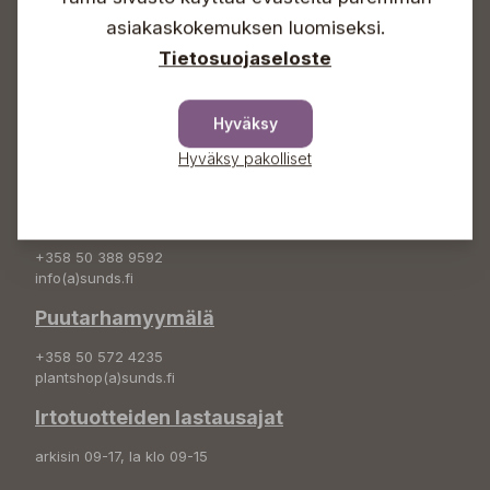
asiakaskokemuksen luomiseksi.
+358 50 388 9592
Tietosuojaseloste
info(a)sunds.fi
Osoite
Hyväksy
Sundin Puutarha Oy
Hyväksy pakolliset
Kytömäentie 66
68660 Pietarsaari
Kukkatilaukset
+358 50 388 9592
info(a)sunds.fi
Puutarhamyymälä
+358 50 572 4235
plantshop(a)sunds.fi
Irtotuotteiden lastausajat
arkisin 09-17, la klo 09-15