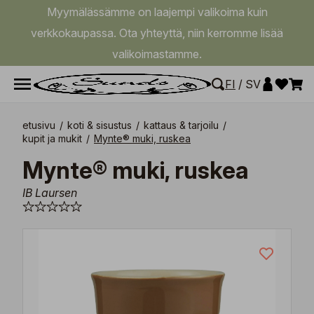
Myymälässämme on laajempi valikoima kuin
verkkokaupassa. Ota yhteyttä, niin kerromme lisää
valikoimastamme.
FI
/
SV
etusivu
/
koti & sisustus
/
kattaus & tarjoilu
/
kupit ja mukit
/
Mynte® muki, ruskea
Mynte® muki, ruskea
IB Laursen