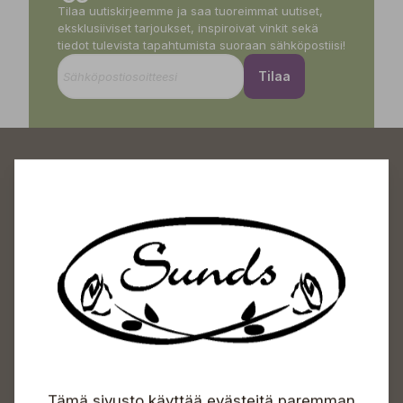
Tilaa uutiskirjeemme ja saa tuoreimmat uutiset,
eksklusiiviset tarjoukset, inspiroivat vinkit sekä
tiedot tulevista tapahtumista suoraan sähköpostiisi!
Tilaa
Sundin Puutarhakeskus
Avoinna
Arkisin 09-18
Lauantaisin 09-16
Sunnuntaisin Itsepalvelu
Tämä sivusto käyttää evästeitä paremman
Info & vaihde