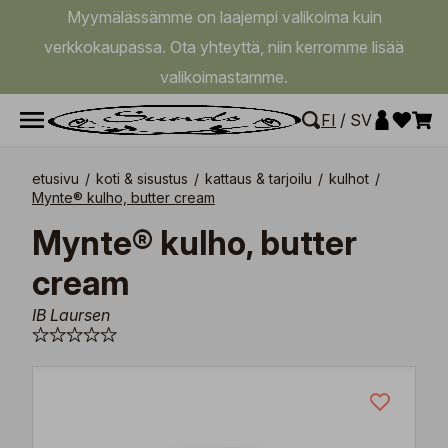
Myymälässämme on laajempi valikoima kuin
verkkokaupassa. Ota yhteyttä, niin kerromme lisää
valikoimastamme.
FI
/
SV
etusivu
/
koti & sisustus
/
kattaus & tarjoilu
/
kulhot
/
Mynte® kulho, butter cream
Mynte® kulho, butter
cream
IB Laursen