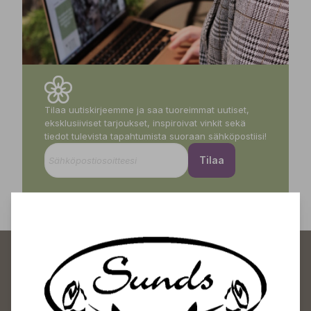
Tilaa uutiskirjeemme ja saa tuoreimmat uutiset,
eksklusiiviset tarjoukset, inspiroivat vinkit sekä
tiedot tulevista tapahtumista suoraan sähköpostiisi!
Tilaa