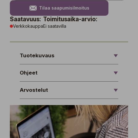
Tilaa saapumisilmoitus
Saatavuus:
Toimitusaika-arvio:
Verkkokauppa
Ei saatavilla
Tuotekuvaus
Ohjeet
Arvostelut