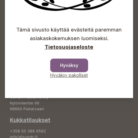
Sundin Puutarhakeskus
Avoinna
Tämä sivusto käyttää evästeitä paremman
Arkisin 09-18
asiakaskokemuksen luomiseksi.
Lauantaisin 09-16
Tietosuojaseloste
Sunnuntaisin Itsepalvelu
Info & vaihde
Hyväksy
+358 50 388 9592
Hyväksy pakolliset
info(a)sunds.fi
Osoite
Sundin Puutarha Oy
Kytömäentie 66
68660 Pietarsaari
Kukkatilaukset
+358 50 388 9592
info(a)sunds.fi