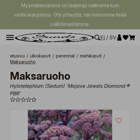
Myymälässämme on laajempi valikoima kuin
verkkokaupassa. Ota yhteyttä, niin kerromme lisää
valikoimastamme.
FI
/
SV
etusivu
/
ulkokasvit
/
perennat
/
mehikasvit
/
Maksaruoho
Maksaruoho
Hylotelephium (Sedum) 'Mojave Jewels Diamond ®
PBR'