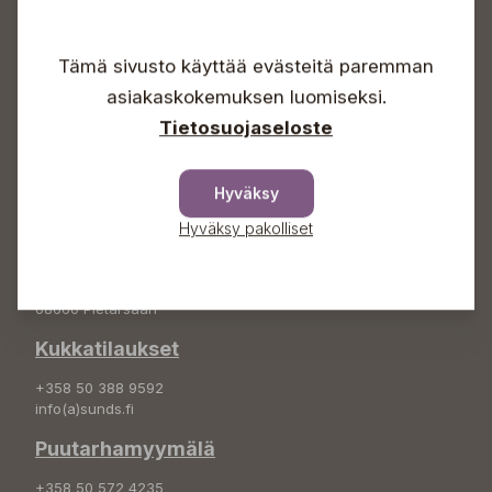
Avoinna
Arkisin 09-18
Tämä sivusto käyttää evästeitä paremman
Lauantaisin 09-16
Sunnuntaisin Itsepalvelu
asiakaskokemuksen luomiseksi.
Tietosuojaseloste
Info & vaihde
+358 50 388 9592
info(a)sunds.fi
Hyväksy
Osoite
Hyväksy pakolliset
Sundin Puutarha Oy
Kytömäentie 66
68660 Pietarsaari
Kukkatilaukset
+358 50 388 9592
info(a)sunds.fi
Puutarhamyymälä
+358 50 572 4235