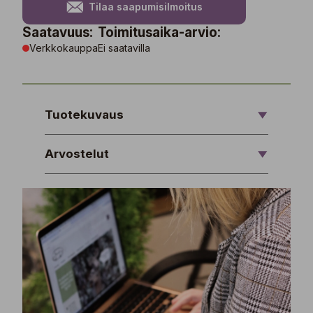
Tilaa saapumisilmoitus
Saatavuus:
Toimitusaika-arvio:
Verkkokauppa
Ei saatavilla
Tuotekuvaus
Arvostelut