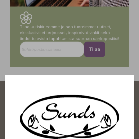
Tilaa uutiskirjeemme ja saa tuoreimmat uutiset,
eksklusiiviset tarjoukset, inspiroivat vinkit sekä
tiedot tulevista tapahtumista suoraan sähköpostiisi!
Tilaa
Sundin Puutarhakeskus