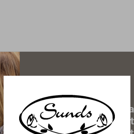
Tilaa uutiskirjeemme j
uutiset, eksklusiiviset 
inspiroivat vinkit sekä 