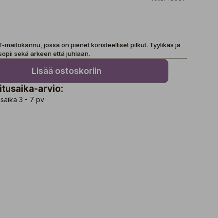
aitokannu, jossa on pienet koristeelliset pilkut. Tyylikäs ja
sopii sekä arkeen että juhlaan.
Lisää ostoskoriin
itusaika-arvio:
saika 3 - 7 pv