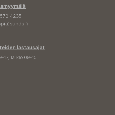
hamyymälä
 572 4235
p(a)sunds.fi
tteiden lastausajat
9-17, la klo 09-15