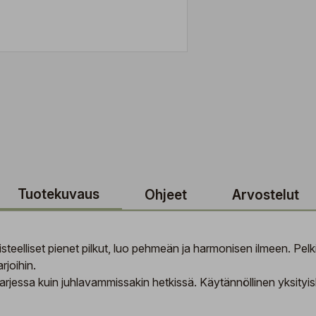
Tuotekuvaus
Ohjeet
Arvostelut
eelliset pienet pilkut, luo pehmeän ja harmonisen ilmeen. Pelk
rjoihin.
 arjessa kuin juhlavammissakin hetkissä. Käytännöllinen yksityi