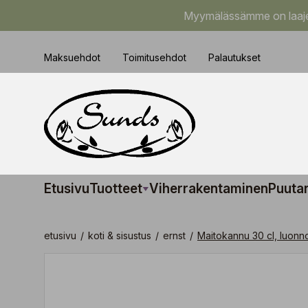
Myymälässämme on laajem
Maksuehdot
Toimitusehdot
Palautukset
Etusivu
Tuotteet
Viherrakentaminen
Puuta
etusivu
/
koti & sisustus
/
ernst
/
Maitokannu 30 cl, luonn