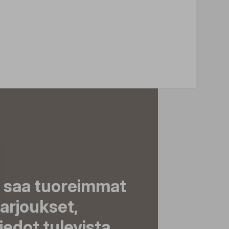
a saa tuoreimmat
tarjoukset,
tiedot tulevista