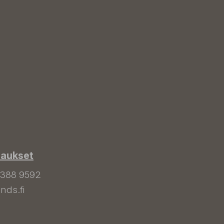
laukset
 388 9592
nds.fi