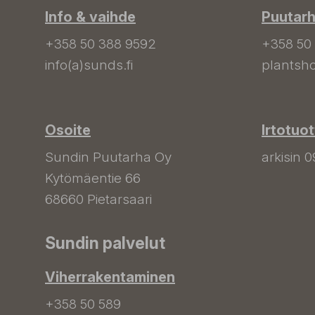
Info & vaihde
Puutar
+358 50 388 9592
+358 50
info(a)sunds.fi
plantsho
Osoite
Irtotuo
Sundin Puutarha Oy
arkisin 0
Kytömäentie 66
68660 Pietarsaari
Sundin palvelut
Viherrakentaminen
+358 50 589