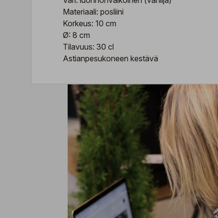
Väri: luonnonvalkoinen (vanilja)
Materiaali: posliini
Korkeus: 10 cm
Ø: 8 cm
Tilavuus: 30 cl
Astianpesukoneen kestävä