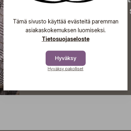
tapahtumista suoraan s
Tämä sivusto käyttää evästeitä paremman
asiakaskokemuksen luomiseksi.
Tietosuojaseloste
Tilaa
Hyväksy
Hyväksy pakolliset