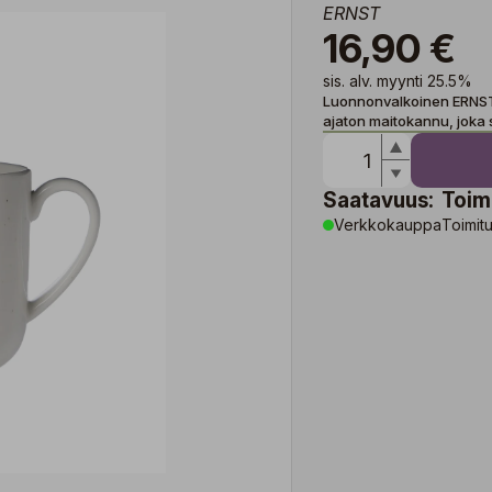
ERNST
16,90 €
sis. alv. myynti 25.5%
Luonnonvalkoinen ERNST-m
ajaton maitokannu, joka 
Saatavuus:
Toim
Verkkokauppa
Toimitu