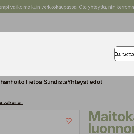
pi valikoima kuin verkkokaupassa. Ota yhteyttä, niin kerromm
rhanhoito
Tietoa Sundista
Yhteystiedot
onvalkoinen
Maitokannu 30 cl,
luonno