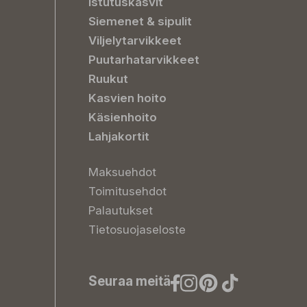
Istutuskasvit
Siemenet & sipulit
Viljelytarvikkeet
Puutarhatarvikkeet
Ruukut
Kasvien hoito
Käsienhoito
Lahjakortit
Maksuehdot
Toimitusehdot
Palautukset
Tietosuojaseloste
Seuraa meitä