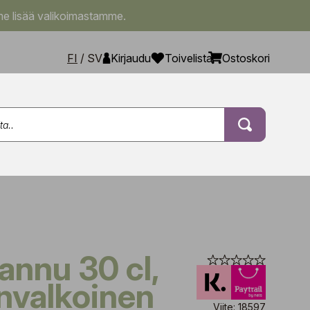
e lisää valikoimastamme.
FI
/
SV
Kirjaudu
Toivelista
Ostoskori
nvalkoinen
Viite: 18597