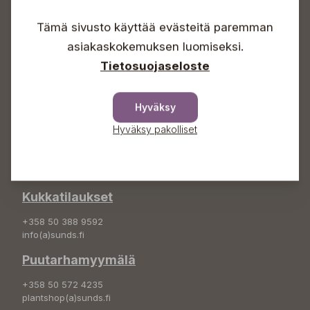
Arkisin 09-18
Lauantaisin 09-16
Tämä sivusto käyttää evästeitä paremman
Sunnuntaisin Itsepalvelu
asiakaskokemuksen luomiseksi.
Info & vaihde
Tietosuojaseloste
+358 50 388 9592
info(a)sunds.fi
Hyväksy
Osoite
Hyväksy pakolliset
Sundin Puutarha Oy
Kytömäentie 66
68660 Pietarsaari
Kukkatilaukset
+358 50 388 9592
info(a)sunds.fi
Puutarhamyymälä
+358 50 572 4235
plantshop(a)sunds.fi