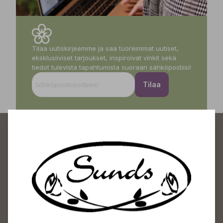
Tilaa uutiskirjeemme ja saa tuoreimmat uutiset,
eksklusiiviset tarjoukset, inspiroivat vinkit sekä
tiedot tulevista tapahtumista suoraan sähköpostiisi!
Tilaa
Sundin Puutarhakeskus
Avoinna