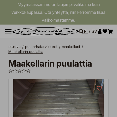
Myymälässämme on laajempi valikoima kuin
verkkokaupassa. Ota yhteyttä, niin kerromme lisää
valikoimastamme.
FI
/
SV
etusivu
/
puutarhatarvikkeet
/
maakellarit
/
Maakellarin puulattia
Maakellarin puulattia