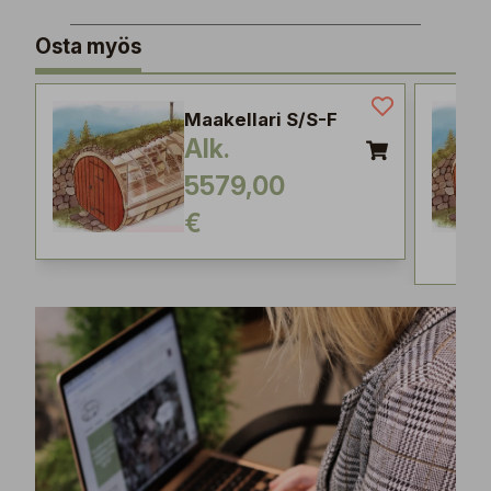
Osta myös
Maakellari S/S-F
Alk.
5579,00
€