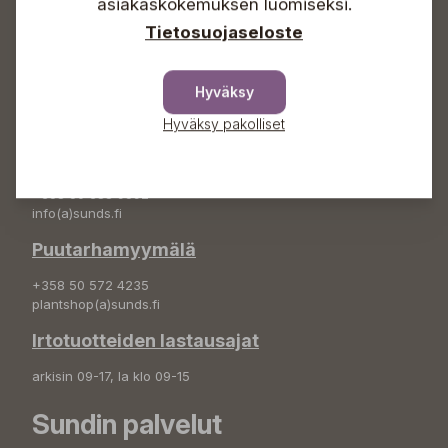
asiakaskokemuksen luomiseksi.
info(a)sunds.fi
Tietosuojaseloste
Osoite
Sundin Puutarha Oy
Hyväksy
Kytömäentie 66
68660 Pietarsaari
Hyväksy pakolliset
Kukkatilaukset
+358 50 388 9592
info(a)sunds.fi
Puutarhamyymälä
+358 50 572 4235
plantshop(a)sunds.fi
Irtotuotteiden lastausajat
arkisin 09-17, la klo 09-15
Sundin palvelut