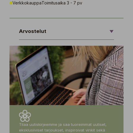
Verkkokauppa
Toimitusaika 3 - 7 pv
Arvostelut
Tilaa uutiskirjeemme ja saa tuoreimmat uutiset,
eksklusiiviset tarjoukset, inspiroivat vinkit sekä