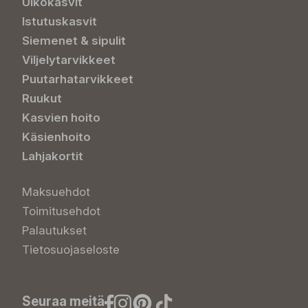
Ulkokasvit
Istutuskasvit
Siemenet & sipulit
Viljelytarvikkeet
Puutarhatarvikkeet
Ruukut
Kasvien hoito
Käsienhoito
Lahjakortit
Maksuehdot
Toimitusehdot
Palautukset
Tietosuojaseloste
Seuraa meitä