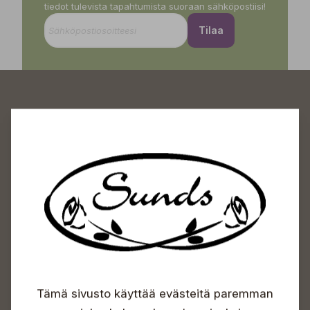
tiedot tulevista tapahtumista suoraan sähköpostiisi!
Tilaa
Sundin Puutarhakeskus
Avoinna
Arkisin 09-18
Lauantaisin 09-16
Sunnuntaisin Itsepalvelu
Info & vaihde
Tämä sivusto käyttää evästeitä paremman
+358 50 388 9592