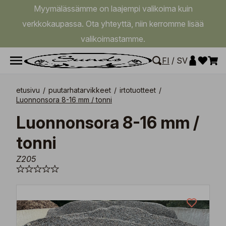
Myymälässämme on laajempi valikoima kuin
verkkokaupassa. Ota yhteyttä, niin kerromme lisää
valikoimastamme.
FI
/
SV
etusivu
/
puutarhatarvikkeet
/
irtotuotteet
/
Luonnonsora 8-16 mm / tonni
Luonnonsora 8-16 mm /
tonni
Z205