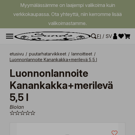
Myymälässämme on laajempi valikoima kuin
verkkokaupassa. Ota yhteyttä, niin kerromme lisää
valikoimastamme.
FI
/
SV
etusivu
/
puutarhatarvikkeet
/
lannoitteet
/
Luonnonlannoite Kanankakka+merilevä 5,5 l
Luonnonlannoite
Kanankakka+merilevä
5,5 l
Biolan