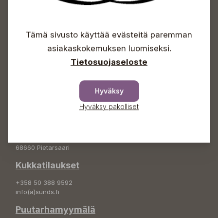
Avoinna
Arkisin 09-18
Tämä sivusto käyttää evästeitä paremman
Lauantaisin 09-16
asiakaskokemuksen luomiseksi.
Sunnuntaisin Itsepalvelu
Tietosuojaseloste
Info & vaihde
+358 50 388 9592
Hyväksy
info(a)sunds.fi
Hyväksy pakolliset
Osoite
Sundin Puutarha Oy
Kytömäentie 66
68660 Pietarsaari
Kukkatilaukset
+358 50 388 9592
info(a)sunds.fi
Puutarhamyymälä