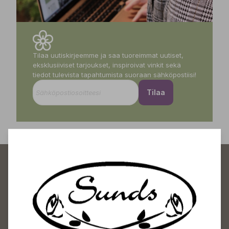
Tilaa uutiskirjeemme ja saa tuoreimmat uutiset,
eksklusiiviset tarjoukset, inspiroivat vinkit sekä
tiedot tulevista tapahtumista suoraan sähköpostiisi!
Tilaa
Sundin Puutarhakeskus