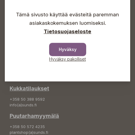
Arkisin 09-18
Lauantaisin 09-16
Tämä sivusto käyttää evästeitä paremman
Sunnuntaisin Itsepalvelu
asiakaskokemuksen luomiseksi.
Info & vaihde
Tietosuojaseloste
+358 50 388 9592
info(a)sunds.fi
Hyväksy
Osoite
Hyväksy pakolliset
Sundin Puutarha Oy
Kytömäentie 66
68660 Pietarsaari
Kukkatilaukset
+358 50 388 9592
info(a)sunds.fi
Puutarhamyymälä
+358 50 572 4235
plantshop(a)sunds.fi