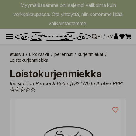
Myymälässämme on laajempi valikoima kuin
verkkokaupassa. Ota yhteyttä, niin kerromme lisää
valikoimastamme.
FI
/
SV
etusivu
/
ulkokasvit
/
perennat
/
kurjenmiekat
/
Loistokurjenmiekka
Loistokurjenmiekka
Iris sibirica Peacock Butterfly® 'White Amber PBR'