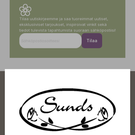
Tilaa uutiskirjeemme ja saa tuoreimmat uutiset,
eksklusiiviset tarjoukset, inspiroivat vinkit sekä
tiedot tulevista tapahtumista suoraan sähköpostiisi!
Tilaa
Sundin Puutarhakeskus
Avoinna