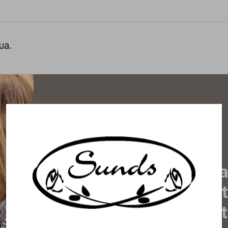
ua.
Tilaa uutiskirjeemme j
uutiset, eksklusiiviset 
inspiroivat vinkit sekä 