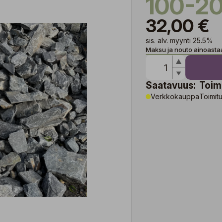
100-20
32,00 €
sis. alv. myynti 25.5%
Maksu ja nouto ainoast
Saatavuus:
Toim
Verkkokauppa
Toimitu