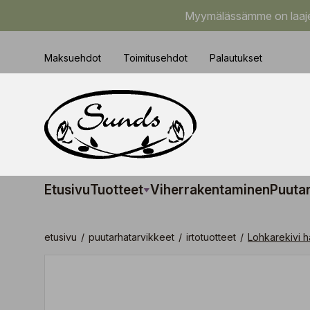
Myymälässämme on laajem
Maksuehdot
Toimitusehdot
Palautukset
Etusivu
Tuotteet
Viherrakentaminen
Puuta
etusivu
/
puutarhatarvikkeet
/
irtotuotteet
/
Lohkarekivi 