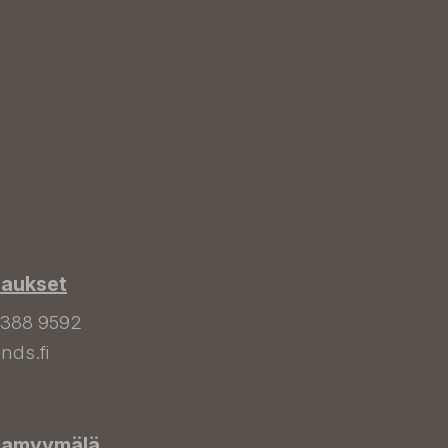
laukset
 388 9592
nds.fi
hamyymälä