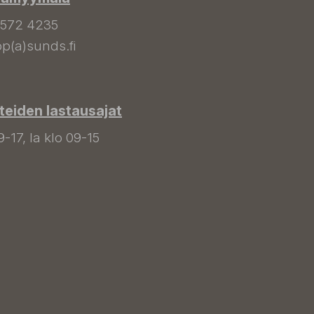
 572 4235
p(a)sunds.fi
tteiden lastausajat
9-17, la klo 09-15