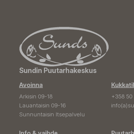
Sundin Puutarhakeskus
Avoinna
Kukkati
Arkisin 09-18
+358 50
Lauantaisin 09-16
info(a)su
Sunnuntaisin Itsepalvelu
Info & vaihde
Puutar