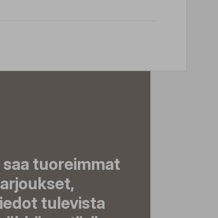
a saa tuoreimmat
tarjoukset,
tiedot tulevista