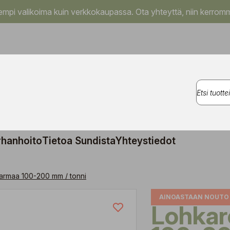
pi valikoima kuin verkkokaupassa. Ota yhteyttä, niin kerromm
rhanhoito
Tietoa Sundista
Yhteystiedot
harmaa 100-200 mm / tonni
AINOASTAAN NOUTO
Lohkarekivi harmaa