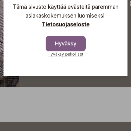
tapahtumista suoraan s
Tämä sivusto käyttää evästeitä paremman
asiakaskokemuksen luomiseksi.
Tietosuojaseloste
Tilaa
Hyväksy
Hyväksy pakolliset