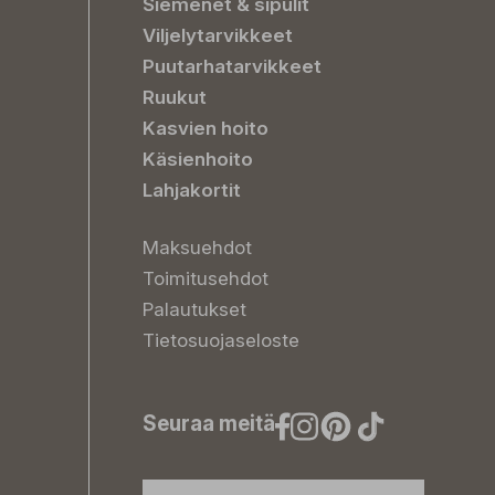
Siemenet & sipulit
Viljelytarvikkeet
Puutarhatarvikkeet
Ruukut
Kasvien hoito
Käsienhoito
Lahjakortit
Maksuehdot
Toimitusehdot
Palautukset
Tietosuojaseloste
Seuraa meitä