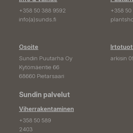
+358 50 388 9592
+358 50
info(a)sunds.fi
plantsho
Osoite
Irtotuo
Sundin Puutarha Oy
arkisin 0
Kytömäentie 66
68660 Pietarsaari
Sundin palvelut
Viherrakentaminen
+358 50 589
2403