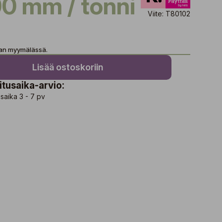
0 mm / tonni
Viite: T80102
aan myymälässä.
Lisää ostoskoriin
itusaika-arvio:
saika 3 - 7 pv