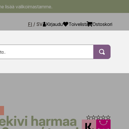
e lisää valikoimastamme.
FI
/
SV
Kirjaudu
Toivelista
Ostoskori