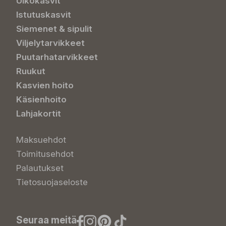
Ulkokasvit
Istutuskasvit
Siemenet & sipulit
Viljelytarvikkeet
Puutarhatarvikkeet
Ruukut
Kasvien hoito
Käsienhoito
Lahjakortit
Maksuehdot
Toimitusehdot
Palautukset
Tietosuojaseloste
Seuraa meitä