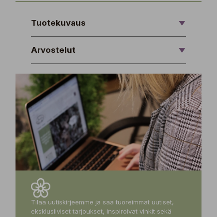
Tuotekuvaus
Arvostelut
Tilaa uutiskirjeemme ja saa tuoreimmat uutiset,
eksklusiiviset tarjoukset, inspiroivat vinkit sekä