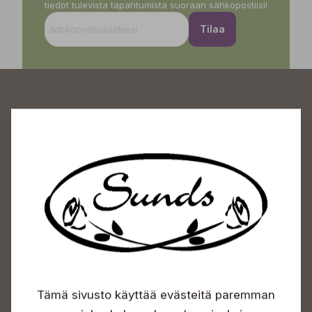
tiedot tulevista tapahtumista suoraan sähköpostiisi!
Tilaa
Sundin Puutarhakeskus
Avoinna
Arkisin 09-18
Lauantaisin 09-16
Sunnuntaisin Itsepalvelu
Info & vaihde
Tämä sivusto käyttää evästeitä paremman
+358 50 388 9592