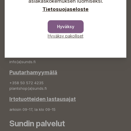
asiakaskokemuksen luomiseksi.
info(a)sunds.fi
Tietosuojaseloste
Osoite
Sundin Puutarha Oy
Hyväksy
Kytömäentie 66
68660 Pietarsaari
Hyväksy pakolliset
Kukkatilaukset
+358 50 388 9592
info(a)sunds.fi
Puutarhamyymälä
+358 50 572 4235
plantshop(a)sunds.fi
Irtotuotteiden lastausajat
arkisin 09-17, la klo 09-15
Sundin palvelut