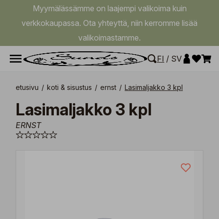
Myymälässämme on laajempi valikoima kuin
verkkokaupassa. Ota yhteyttä, niin kerromme lisää
valikoimastamme.
FI
/
SV
etusivu
/
koti & sisustus
/
ernst
/
Lasimaljakko 3 kpl
Lasimaljakko 3 kpl
ERNST