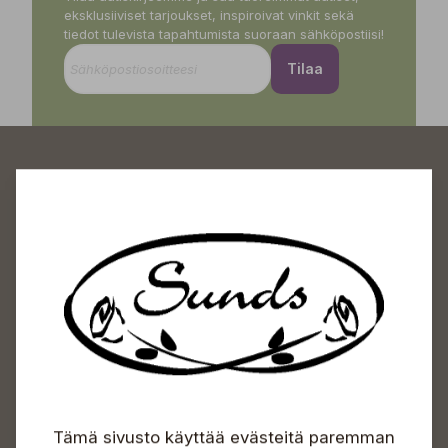
eksklusiiviset tarjoukset, inspiroivat vinkit sekä
tiedot tulevista tapahtumista suoraan sähköpostiisi!
Tilaa
Sundin Puutarhakeskus
Avoinna
Arkisin 09-18
Lauantaisin 09-16
Sunnuntaisin Itsepalvelu
Info & vaihde
Tämä sivusto käyttää evästeitä paremman