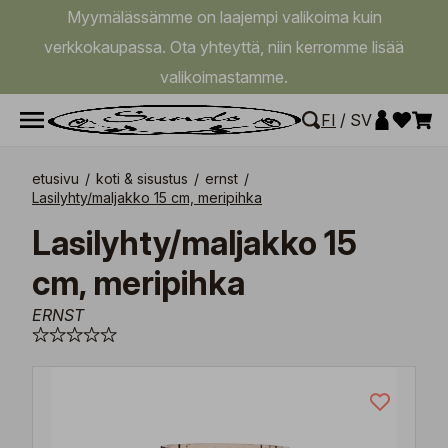
Myymälässämme on laajempi valikoima kuin
verkkokaupassa. Ota yhteyttä, niin kerromme lisää
valikoimastamme.
FI
/
SV
etusivu
/
koti & sisustus
/
ernst
/
Lasilyhty/maljakko 15 cm, meripihka
Lasilyhty/maljakko 15
cm, meripihka
ERNST