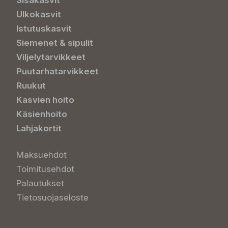
Sisäkasvit
Ulkokasvit
Istutuskasvit
Siemenet & sipulit
Viljelytarvikkeet
Puutarhatarvikkeet
Ruukut
Kasvien hoito
Käsienhoito
Lahjakortit
Maksuehdot
Toimitusehdot
Palautukset
Tietosuojaseloste