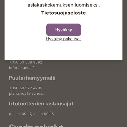
asiakaskokemuksen luomiseksi.
+358 50 388 9592
info(a)sunds.fi
Tietosuojaseloste
Osoite
Hyväksy
Sundin Puutarha Oy
Kytömäentie 66
Hyväksy pakolliset
68660 Pietarsaari
Kukkatilaukset
+358 50 388 9592
info(a)sunds.fi
Puutarhamyymälä
+358 50 572 4235
plantshop(a)sunds.fi
Irtotuotteiden lastausajat
arkisin 09-17, la klo 09-15