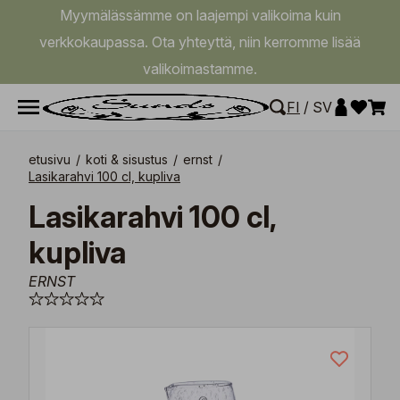
Myymälässämme on laajempi valikoima kuin
verkkokaupassa. Ota yhteyttä, niin kerromme lisää
valikoimastamme.
FI
/
SV
etusivu
/
koti & sisustus
/
ernst
/
Lasikarahvi 100 cl, kupliva
Lasikarahvi 100 cl,
kupliva
ERNST