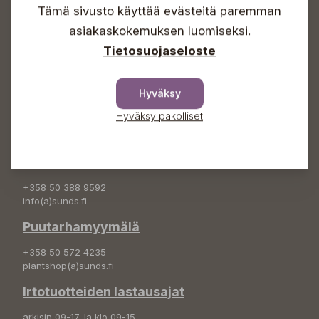
Tämä sivusto käyttää evästeitä paremman
Info & vaihde
asiakaskokemuksen luomiseksi.
+358 50 388 9592
Tietosuojaseloste
info(a)sunds.fi
Osoite
Hyväksy
Sundin Puutarha Oy
Hyväksy pakolliset
Kytömäentie 66
68660 Pietarsaari
Kukkatilaukset
+358 50 388 9592
info(a)sunds.fi
Puutarhamyymälä
+358 50 572 4235
plantshop(a)sunds.fi
Irtotuotteiden lastausajat
arkisin 09-17, la klo 09-15