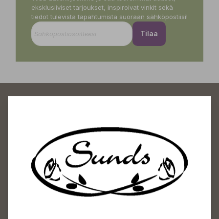
eksklusiiviset tarjoukset, inspiroivat vinkit sekä
tiedot tulevista tapahtumista suoraan sähköpostiisi!
Tilaa
Sundin Puutarhakeskus
Avoinna
Arkisin 09-18
Lauantaisin 09-16
Sunnuntaisin Itsepalvelu