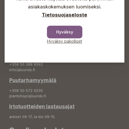
asiakaskokemuksen luomiseksi.
+358 50 388 9592
info(a)sunds.fi
Tietosuojaseloste
Osoite
Hyväksy
Sundin Puutarha Oy
Kytömäentie 66
Hyväksy pakolliset
68660 Pietarsaari
Kukkatilaukset
+358 50 388 9592
info(a)sunds.fi
Puutarhamyymälä
+358 50 572 4235
plantshop(a)sunds.fi
Irtotuotteiden lastausajat
arkisin 09-17, la klo 09-15