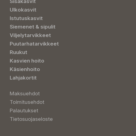
Sisäkasvit
Ulkokasvit
Istutuskasvit
Siemenet & sipulit
Viljelytarvikkeet
Puutarhatarvikkeet
Ruukut
Kasvien hoito
Käsienhoito
Lahjakortit
Maksuehdot
Toimitusehdot
Palautukset
Tietosuojaseloste