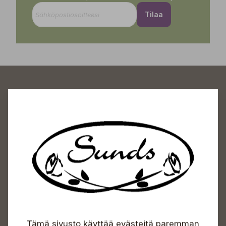
Tilaa
Sundin Puutarhakeskus
Avoinna
Arkisin 09-18
Lauantaisin 09-16
Sunnuntaisin Itsepalvelu
Info & vaihde
Tämä sivusto käyttää evästeitä paremman