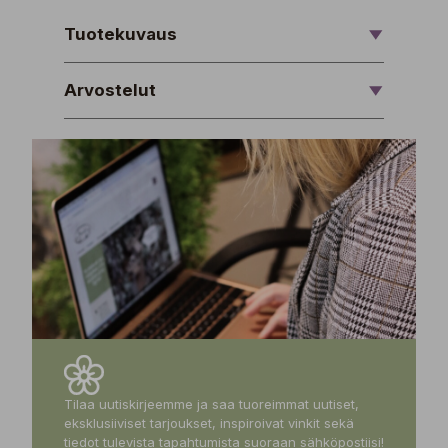
Tuotekuvaus
Arvostelut
Tilaa uutiskirjeemme ja saa tuoreimmat uutiset,
eksklusiiviset tarjoukset, inspiroivat vinkit sekä
tiedot tulevista tapahtumista suoraan sähköpostiisi!