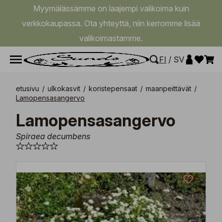
Myymälässämme on laajempi valikoima kuin
verkkokaupassa. Ota yhteyttä, niin kerromme lisää
valikoimastamme.
FI
/
SV
etusivu
/
ulkokasvit
/
koristepensaat
/
maanpeittävät
/
Lamopensasangervo
Lamopensasangervo
Spiraea decumbens