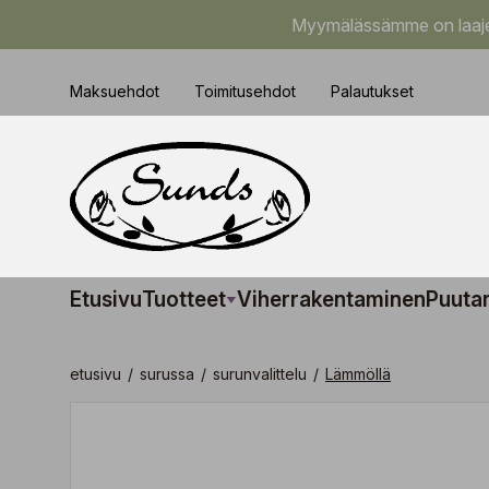
Myymälässämme on laajem
Maksuehdot
Toimitusehdot
Palautukset
Etusivu
Tuotteet
Viherrakentaminen
Puuta
etusivu
/
surussa
/
surunvalittelu
/
Lämmöllä