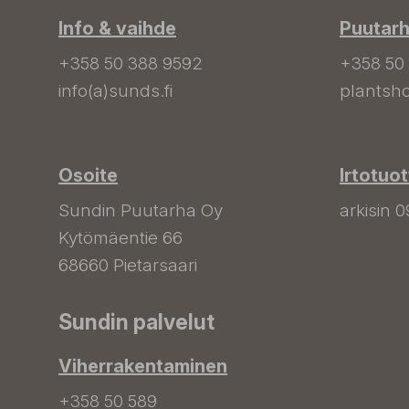
Info & vaihde
Puutar
+358 50 388 9592
+358 50
info(a)sunds.fi
plantsho
Osoite
Irtotuo
Sundin Puutarha Oy
arkisin 0
Kytömäentie 66
68660 Pietarsaari
Sundin palvelut
Viherrakentaminen
+358 50 589