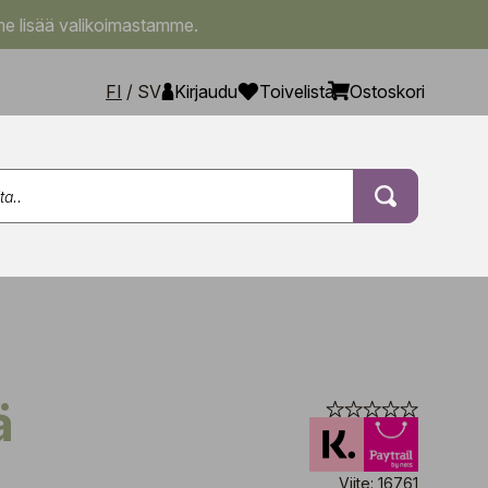
e lisää valikoimastamme.
FI
/
SV
Kirjaudu
Toivelista
Ostoskori
ä
Viite: 16761