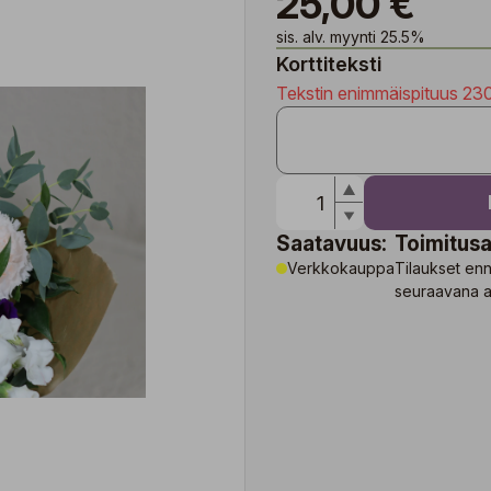
25,00 €
sis. alv. myynti 25.5%
Korttiteksti
Tekstin enimmäispituus 23
Saatavuus:
Toimitusa
Verkkokauppa
Tilaukset en
seuraavana a