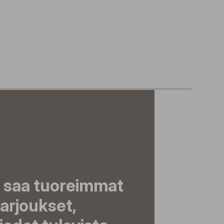
a saa tuoreimmat
tarjoukset,