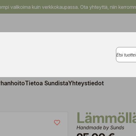
pi valikoima kuin verkkokaupassa. Ota yhteyttä, niin kerromm
rhanhoito
Tietoa Sundista
Yhteystiedot
Lämmöll
Handmade by Sunds