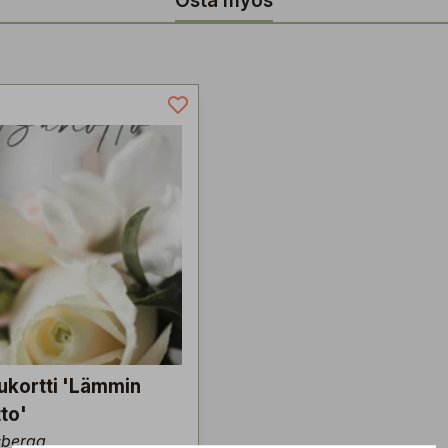
Osta myös
kortti 'Lämmin
to'
sberga