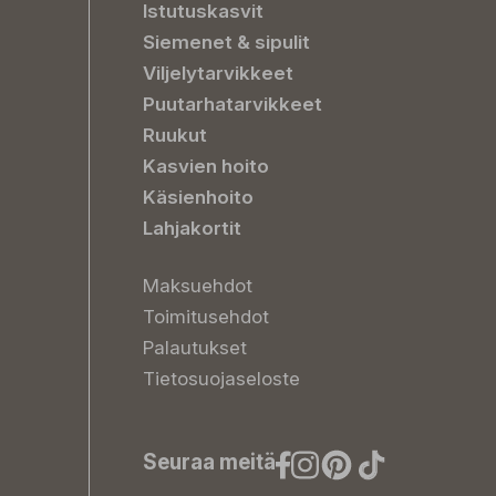
Istutuskasvit
Siemenet & sipulit
Viljelytarvikkeet
Puutarhatarvikkeet
Ruukut
Kasvien hoito
Käsienhoito
Lahjakortit
Maksuehdot
Toimitusehdot
Palautukset
Tietosuojaseloste
Seuraa meitä