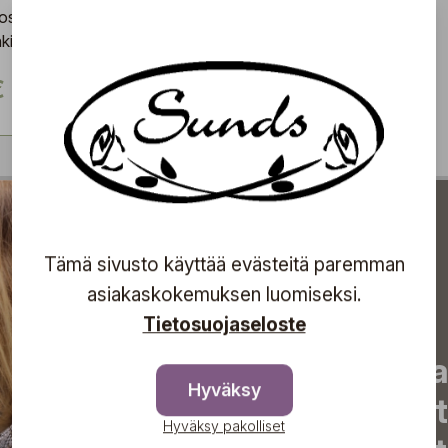
osanotto
elisellä tekstillä)
€
Tämä sivusto käyttää evästeitä paremman
asiakaskokemuksen luomiseksi.
Tietosuojaseloste
Tilaa uutiskirjeemme j
Hyväksy
uutiset, eksklusiiviset 
Hyväksy pakolliset