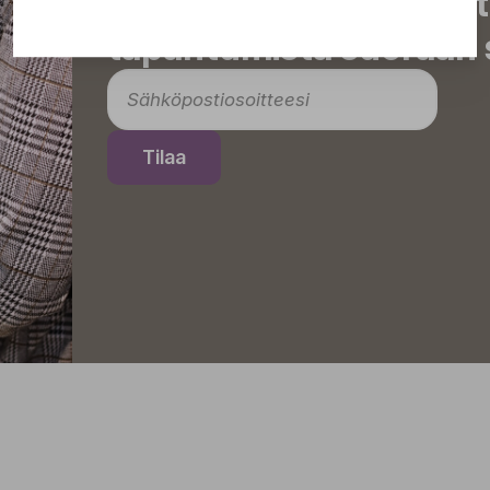
inspiroivat vinkit sekä 
tapahtumista suoraan s
Tilaa