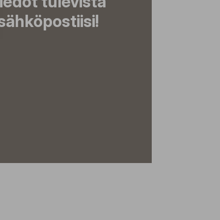
tiedot tulevista
ähköpostiisi!