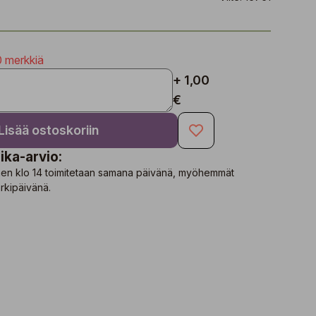
0 merkkiä
+ 1,00
€
Lisää ostoskoriin
ika-arvio:
nen klo 14 toimitetaan samana päivänä, myöhemmät
rkipäivänä.