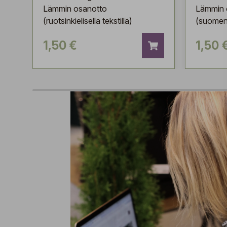
Lämmin osanotto
Lämmin 
(ruotsinkielisellä tekstillä)
(suomenki
1,50 €
1,50 