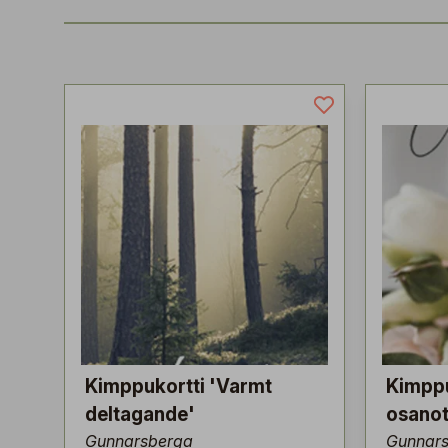
Kimppukortti 'Varmt
Kimppu
deltagande'
osanot
Gunnarsberga
Gunnar