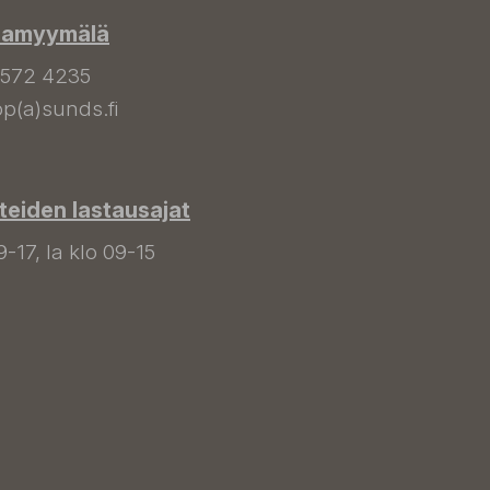
hamyymälä
 572 4235
p(a)sunds.fi
tteiden lastausajat
9-17, la klo 09-15