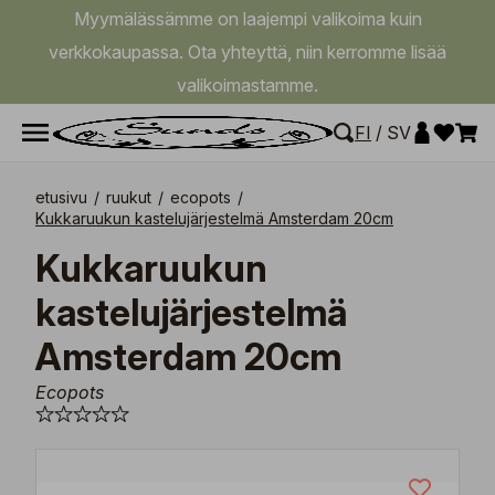
Myymälässämme on laajempi valikoima kuin
verkkokaupassa. Ota yhteyttä, niin kerromme lisää
valikoimastamme.
FI
/
SV
etusivu
/
ruukut
/
ecopots
/
Kukkaruukun kastelujärjestelmä Amsterdam 20cm
Kukkaruukun
kastelujärjestelmä
Amsterdam 20cm
Ecopots