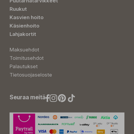
Puutarhatarvikkeet
Ruukut
Kasvien hoito
Käsienhoito
Lahjakortit
Maksuehdot
Toimitusehdot
Palautukset
Tietosuojaseloste
Seuraa meitä