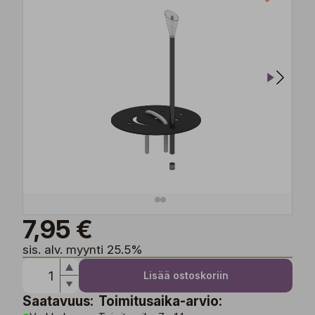
7,95 €
sis. alv. myynti 25.5%
Lisää ostoskoriin
Saatavuus:
Toimitusaika-arvio: