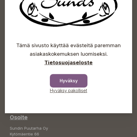
Sundin Puutarhakeskus
Tämä sivusto käyttää evästeitä paremman
asiakaskokemuksen luomiseksi.
Avoinna
Tietosuojaseloste
Arkisin 09-18
Lauantaisin 09-16
Sunnuntaisin Itsepalvelu
Hyväksy
Info & vaihde
Hyväksy pakolliset
+358 50 388 9592
info(a)sunds.fi
Osoite
Sundin Puutarha Oy
Kytömäentie 66