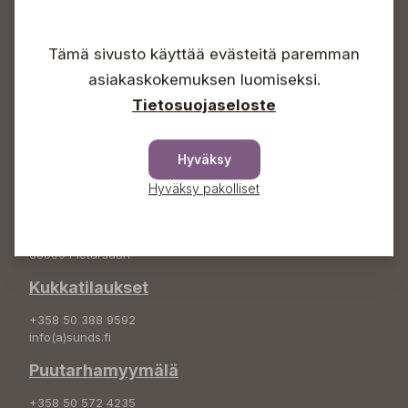
Avoinna
Arkisin 09-18
Tämä sivusto käyttää evästeitä paremman
Lauantaisin 09-16
Sunnuntaisin Itsepalvelu
asiakaskokemuksen luomiseksi.
Info & vaihde
Tietosuojaseloste
+358 50 388 9592
info(a)sunds.fi
Hyväksy
Osoite
Hyväksy pakolliset
Sundin Puutarha Oy
Kytömäentie 66
68660 Pietarsaari
Kukkatilaukset
+358 50 388 9592
info(a)sunds.fi
Puutarhamyymälä
+358 50 572 4235