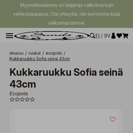
Myymälässämme on laajempi valikoima kuin
verkkokaupassa. Ota yhteyttä, niin kerromme lisää
valikoimastamme.
FI
/
SV
etusivu
/
ruukut
/
ecopots
/
Kukkaruukku Sofia seinä 43cm
Kukkaruukku Sofia seinä
43cm
Ecopots