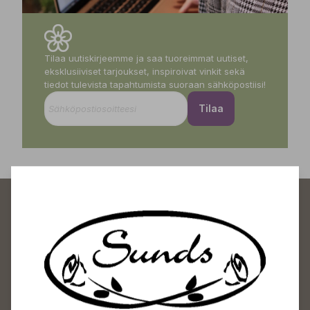
Tilaa uutiskirjeemme ja saa tuoreimmat uutiset,
eksklusiiviset tarjoukset, inspiroivat vinkit sekä
tiedot tulevista tapahtumista suoraan sähköpostiisi!
Tilaa
Sundin Puutarhakeskus