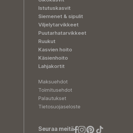
Istutuskasvit
Siemenet & sipulit
Viljelytarvikkeet
Puutarhatarvikkeet
Ruukut
Kasvien hoito
Käsienhoito
Lahjakortit
Maksuehdot
Toimitusehdot
Palautukset
Tietosuojaseloste
Seuraa meitä