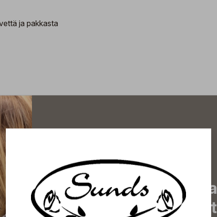
vettä ja pakkasta
Tilaa uutiskirjeemme j
uutiset, eksklusiiviset 