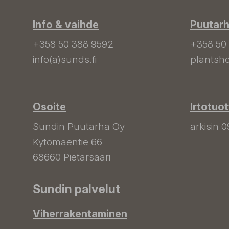
Info & vaihde
Puutar
+358 50 388 9592
+358 50
info(a)sunds.fi
plantsho
Osoite
Irtotuo
Sundin Puutarha Oy
arkisin 0
Kytömäentie 66
68660 Pietarsaari
Sundin palvelut
Viherrakentaminen