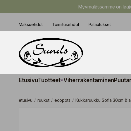
Myymälässämme on laajem
Maksuehdot
Toimitusehdot
Palautukset
Etusivu
Tuotteet
Viherrakentaminen
Puuta
etusivu
/
ruukut
/
ecopots
/
Kukkaruukku Sofia 30cm & a