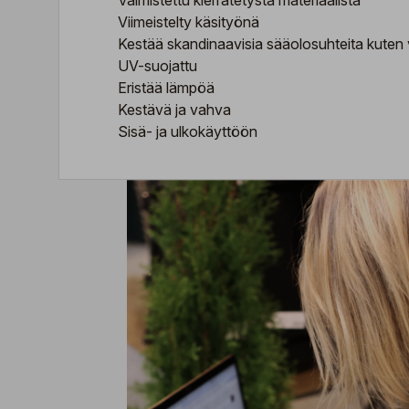
Valmistettu kierrätetystä materiaalista
Viimeistelty käsityönä
Kestää skandinaavisia sääolosuhteita kuten 
UV-suojattu
Eristää lämpöä
Kestävä ja vahva
Sisä- ja ulkokäyttöön