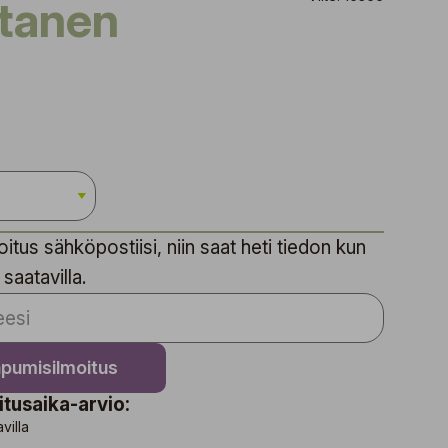
utanen
itus sähköpostiisi, niin saat heti tiedon kun
 saatavilla.
apumisilmoitus
itusaika-arvio:
avilla