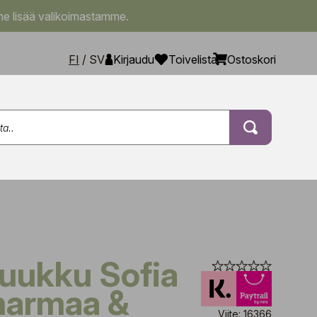
e lisää valikoimastamme.
FI
/
SV
Kirjaudu
Toivelista
Ostoskori
harmaa &
Viite: 16366