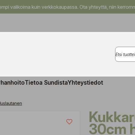
pi valikoima kuin verkkokaupassa. Ota yhteyttä, niin kerromm
rhanhoito
Tietoa Sundista
Yhteystiedot
luslautanen
Kukkaruukku Sofia
30cm 