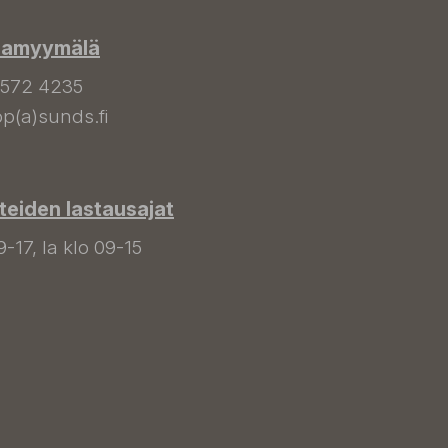
hamyymälä
 572 4235
p(a)sunds.fi
tteiden lastausajat
9-17, la klo 09-15