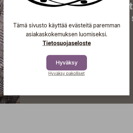
inspiroivat vinkit sekä 
tapahtumista suoraan s
Tämä sivusto käyttää evästeitä paremman
asiakaskokemuksen luomiseksi.
Tietosuojaseloste
Tilaa
Hyväksy
Hyväksy pakolliset