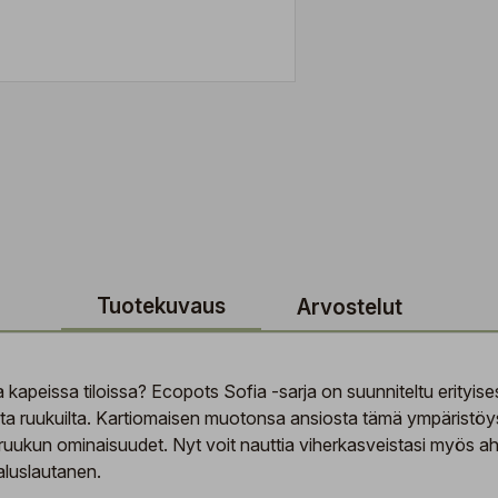
Tuotekuvaus
Arvostelut
 kapeissa tiloissa? Ecopots Sofia -sarja on suunniteltu erityise
ilta ruukuilta. Kartiomaisen muotonsa ansiosta tämä ympäristöys
ruukun ominaisuudet. Nyt voit nauttia viherkasveistasi myös aht
aluslautanen.