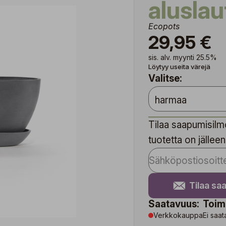
alusla
Ecopots
29,95 €
sis. alv. myynti 25.5%
Löytyy useita värejä
Valitse:
Tilaa saapumisilmo
tuotetta on jälleen
Tilaa sa
Saatavuus:
Toim
Verkkokauppa
Ei saat