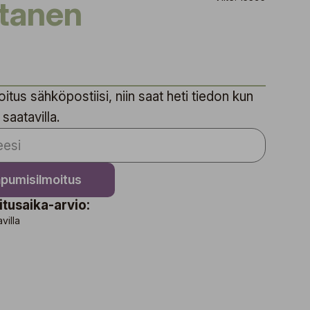
utanen
itus sähköpostiisi, niin saat heti tiedon kun
 saatavilla.
apumisilmoitus
itusaika-arvio:
avilla