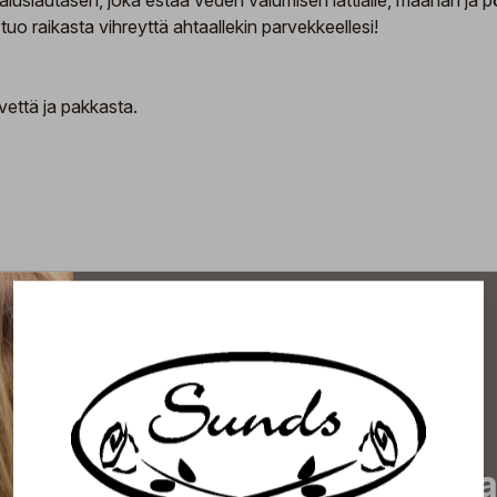
slautasen, joka estää veden valumisen lattialle, maahan ja pöyd
 raikasta vihreyttä ahtaallekin parvekkeellesi!
vettä ja pakkasta.
Tilaa uutiskirjeemme j