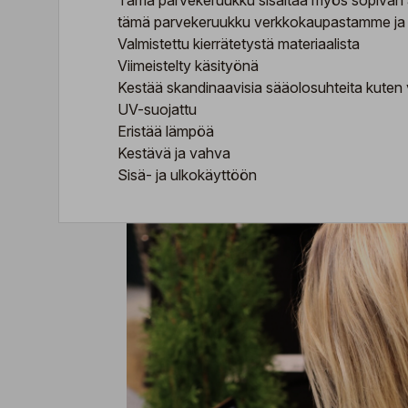
Tämä parvekeruukku sisältää myös sopivan alu
tämä parvekeruukku verkkokaupastamme ja tuo
Valmistettu kierrätetystä materiaalista
Viimeistelty käsityönä
Kestää skandinaavisia sääolosuhteita kuten 
UV-suojattu
Eristää lämpöä
Kestävä ja vahva
Sisä- ja ulkokäyttöön