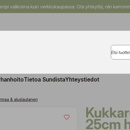
pi valikoima kuin verkkokaupassa. Ota yhteyttä, niin kerromm
rhanhoito
Tietoa Sundista
Yhteystiedot
maa & aluslautanen
Kukkaruukku Bruge
25cm 