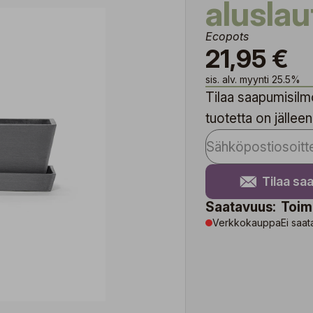
alusla
Ecopots
21,95 €
sis. alv. myynti 25.5%
Tilaa saapumisilmo
tuotetta on jälleen
Tilaa sa
Saatavuus:
Toim
Verkkokauppa
Ei saat