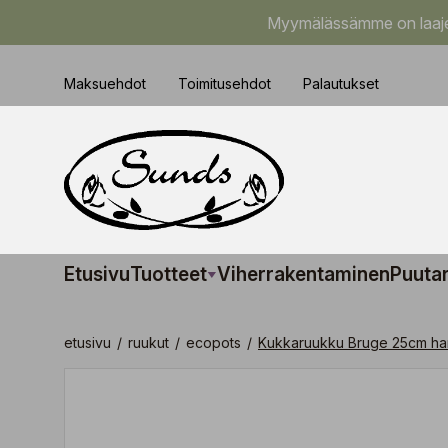
Myymälässämme on laajem
Maksuehdot
Toimitusehdot
Palautukset
Etusivu
Tuotteet
Viherrakentaminen
Puuta
etusivu
/
ruukut
/
ecopots
/
Kukkaruukku Bruge 25cm har