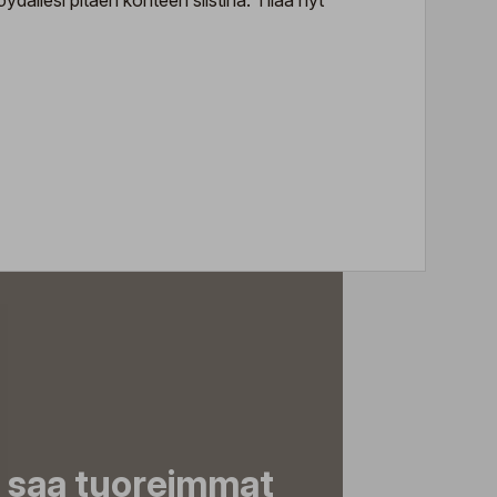
ällesi pitäen kohteen siistinä. Tilaa nyt
a saa tuoreimmat