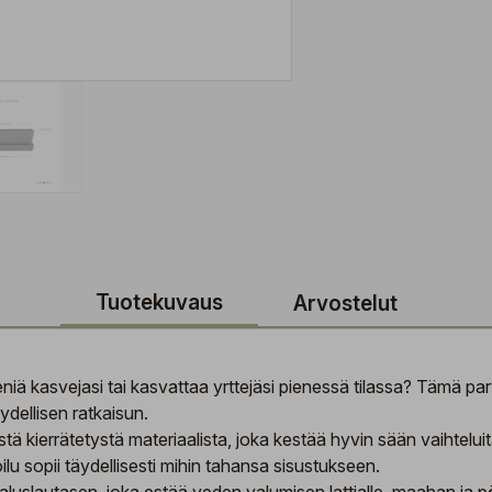
Tuotekuvaus
Arvostelut
pieniä kasvejasi tai kasvattaa yrttejäsi pienessä tilassa? Tämä p
ydellisen ratkaisun.
kierrätetystä materiaalista, joka kestää hyvin sään vaihteluita 
ilu sopii täydellisesti mihin tahansa sisustukseen.