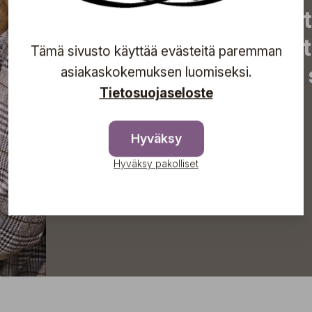
uutiset, eksklusiiviset 
inspiroivat vinkit sekä 
Tämä sivusto käyttää evästeitä paremman
tapahtumista suoraan s
asiakaskokemuksen luomiseksi.
Tietosuojaseloste
Hyväksy
Tilaa
Hyväksy pakolliset