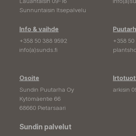
Lauantaisin 09-16
info(a)su
Sunnuntaisin Itsepalvelu
Info & vaihde
Puutar
+358 50 388 9592
+358 50
info(a)sunds.fi
plantsho
Osoite
Irtotuo
Sundin Puutarha Oy
arkisin 0
Kytömäentie 66
68660 Pietarsaari
Sundin palvelut