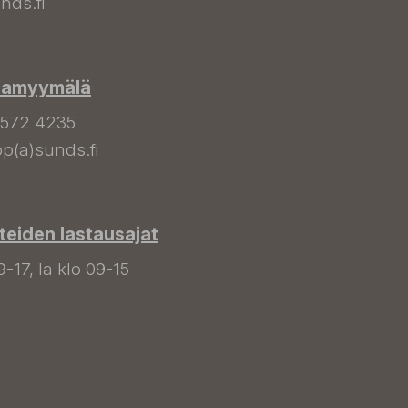
nds.fi
hamyymälä
 572 4235
p(a)sunds.fi
tteiden lastausajat
9-17, la klo 09-15