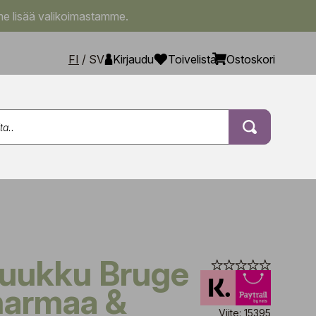
e lisää valikoimastamme.
FI
/
SV
Kirjaudu
Toivelista
Ostoskori
harmaa &
Viite: 15395