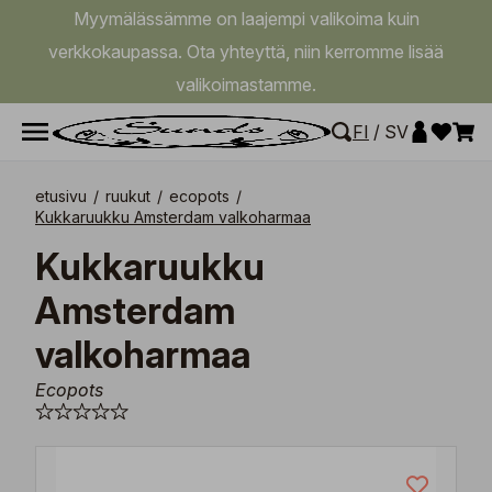
Myymälässämme on laajempi valikoima kuin
verkkokaupassa. Ota yhteyttä, niin kerromme lisää
valikoimastamme.
FI
/
SV
etusivu
/
ruukut
/
ecopots
/
Kukkaruukku Amsterdam valkoharmaa
Kukkaruukku
Amsterdam
valkoharmaa
Ecopots