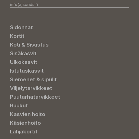
info(a)sunds.fi
Sidonnat
Kortit
Koti & Sisustus
Sisäkasvit
Ulkokasvit
Istutuskasvit
Siemenet & sipulit
Viljelytarvikkeet
Puutarhatarvikkeet
Ruukut
Kasvien hoito
Käsienhoito
Lahjakortit