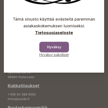
Avoinna
Tämä sivusto käyttää evästeitä paremman
Arkisin 09-18
Lauantaisin 09-16
asiakaskokemuksen luomiseksi.
Sunnuntaisin Itsepalvelu
Tietosuojaseloste
Info & vaihde
+358 50 388 9592
Hyväksy
info(a)sunds.fi
Hyväksy pakolliset
Osoite
Sundin Puutarha Oy
Kytömäentie 66
68660 Pietarsaari
Kukkatilaukset
+358 50 388 9592
info(a)sunds.fi
Puutarhamyymälä