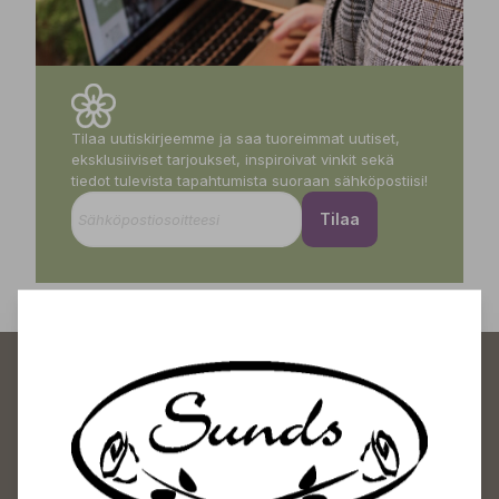
Tilaa uutiskirjeemme ja saa tuoreimmat uutiset,
eksklusiiviset tarjoukset, inspiroivat vinkit sekä
tiedot tulevista tapahtumista suoraan sähköpostiisi!
Tilaa
Sundin Puutarhakeskus