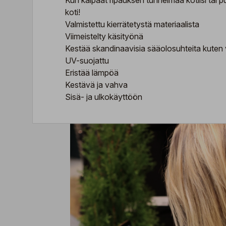
Kun kaipaat ripauksen tunnelmaa kotiisi tai p
koti!
Valmistettu kierrätetystä materiaalista
Viimeistelty käsityönä
Kestää skandinaavisia sääolosuhteita kuten 
UV-suojattu
Eristää lämpöä
Kestävä ja vahva
Sisä- ja ulkokäyttöön