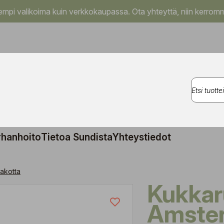
pi valikoima kuin verkkokaupassa. Ota yhteyttä, niin kerromm
rhanhoito
Tietoa Sundista
Yhteystiedot
akotta
Kukkaruukku
Amste