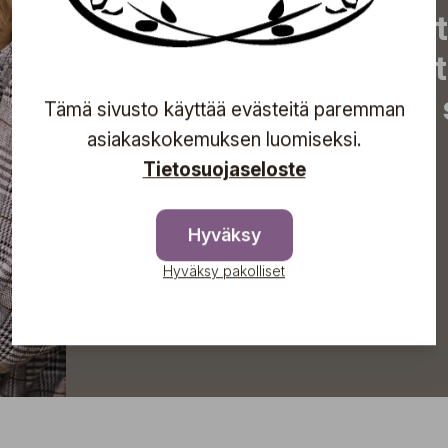
uutiset, eksklusiiviset 
inspiroivat vinkit sekä 
tapahtumista suoraan s
Tämä sivusto käyttää evästeitä paremman
asiakaskokemuksen luomiseksi.
Tietosuojaseloste
Tilaa
Hyväksy
Hyväksy pakolliset