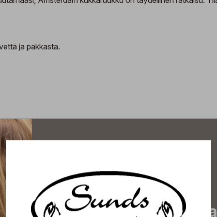
uutarhaasi, Amsterdam kukkaruukku on täydellinen ratkaisu. Tilaa
vettä ja pakkasta.
Tilaa uutiskirjeemme j