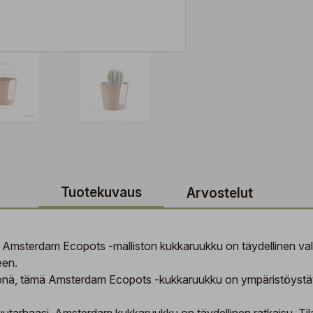
Tuotekuvaus
Arvostelut
 Amsterdam Ecopots -malliston kukkaruukku on täydellinen valin
een.
ityönä, tämä Amsterdam Ecopots -kukkaruukku on ympäristöystävä