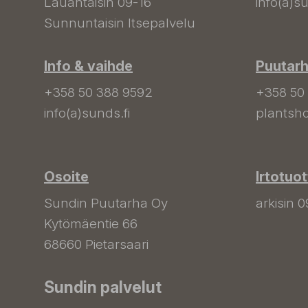
Lauantaisin 09-16
info(a)su
Sunnuntaisin Itsepalvelu
Info & vaihde
Puutar
+358 50 388 9592
+358 50
info(a)sunds.fi
plantsho
Osoite
Irtotuo
Sundin Puutarha Oy
arkisin 0
Kytömäentie 66
68660 Pietarsaari
Sundin palvelut