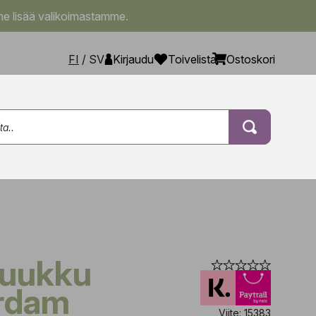
e lisää valikoimastamme.
FI
/
SV
Kirjaudu
Toivelista
Ostoskori
rdam
Viite: 15383