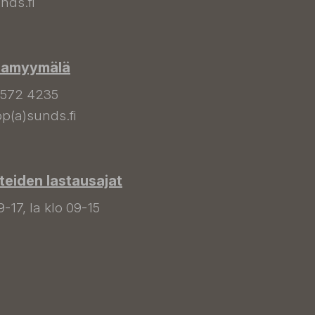
nds.fi
hamyymälä
 572 4235
p(a)sunds.fi
tteiden lastausajat
9-17, la klo 09-15