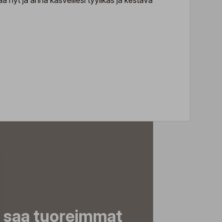
 nyt ja anna kasveillesi tyylikäs ja kestävä
a saa tuoreimmat