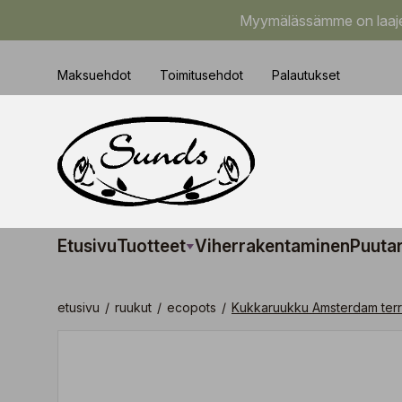
Myymälässämme on laajem
Maksuehdot
Toimitusehdot
Palautukset
Etusivu
Tuotteet
Viherrakentaminen
Puuta
etusivu
/
ruukut
/
ecopots
/
Kukkaruukku Amsterdam terr