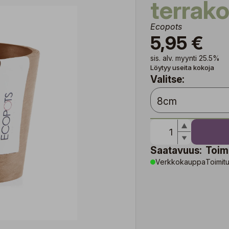
terrak
Ecopots
5,95 €
sis. alv. myynti 25.5%
Löytyy useita kokoja
Valitse:
Saatavuus:
Toim
Verkkokauppa
Toimitu