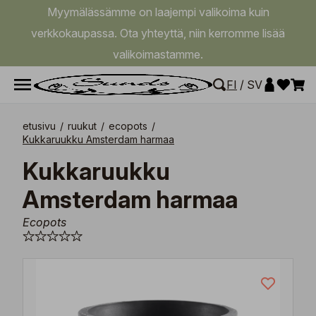
Myymälässämme on laajempi valikoima kuin
verkkokaupassa. Ota yhteyttä, niin kerromme lisää
valikoimastamme.
FI
/
SV
etusivu
/
ruukut
/
ecopots
/
Kukkaruukku Amsterdam harmaa
Kukkaruukku
Amsterdam harmaa
Ecopots