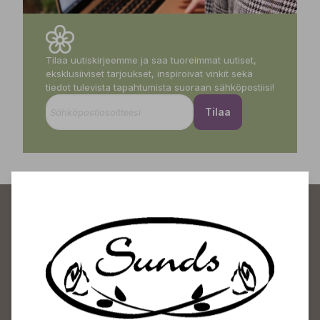
Tilaa uutiskirjeemme ja saa tuoreimmat uutiset,
eksklusiiviset tarjoukset, inspiroivat vinkit sekä
tiedot tulevista tapahtumista suoraan sähköpostiisi!
Tilaa
Sundin Puutarhakeskus