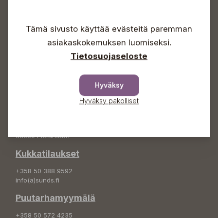
Avoinna
Arkisin 09-18
Tämä sivusto käyttää evästeitä paremman
Lauantaisin 09-16
Sunnuntaisin Itsepalvelu
asiakaskokemuksen luomiseksi.
Info & vaihde
Tietosuojaseloste
+358 50 388 9592
info(a)sunds.fi
Hyväksy
Osoite
Hyväksy pakolliset
Sundin Puutarha Oy
Kytömäentie 66
68660 Pietarsaari
Kukkatilaukset
+358 50 388 9592
info(a)sunds.fi
Puutarhamyymälä
+358 50 572 4235