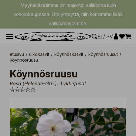
Myymälässämme on laajempi valikoima kuin
verkkokaupassa. Ota yhteyttä, niin kerromme lisää
valikoimastamme.
FI
/
SV
etusivu
/
ulkokasvit
/
köynnöskasvit
/
köynnösruusut
/
Köynnösruusu
Köynnösruusu
Rosa (Helenae-Grp.). 'Lykkefund'