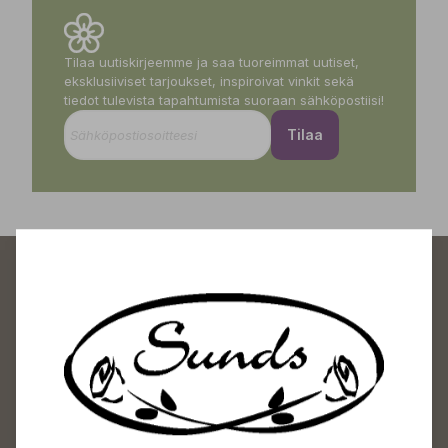
Tilaa uutiskirjeemme ja saa tuoreimmat uutiset,
eksklusiiviset tarjoukset, inspiroivat vinkit sekä
tiedot tulevista tapahtumista suoraan sähköpostiisi!
Tilaa
Sundin Puutarhakeskus
Avoinna