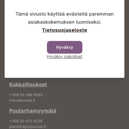
Arkisin 09-18
Lauantaisin 09-16
Tämä sivusto käyttää evästeitä paremman
Sunnuntaisin Itsepalvelu
asiakaskokemuksen luomiseksi.
Info & vaihde
Tietosuojaseloste
+358 50 388 9592
info(a)sunds.fi
Hyväksy
Osoite
Hyväksy pakolliset
Sundin Puutarha Oy
Kytömäentie 66
68660 Pietarsaari
Kukkatilaukset
+358 50 388 9592
info(a)sunds.fi
Puutarhamyymälä
+358 50 572 4235
plantshop(a)sunds.fi