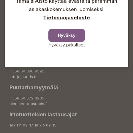
Info & vaihde
Tämä sivusto käyttää evästeitä paremman
asiakaskokemuksen luomiseksi.
+358 50 388 9592
Tietosuojaseloste
info(a)sunds.fi
Osoite
Hyväksy
Sundin Puutarha Oy
Kytömäentie 66
Hyväksy pakolliset
68660 Pietarsaari
Kukkatilaukset
+358 50 388 9592
info(a)sunds.fi
Puutarhamyymälä
+358 50 572 4235
plantshop(a)sunds.fi
Irtotuotteiden lastausajat
arkisin 09-17, la klo 09-15