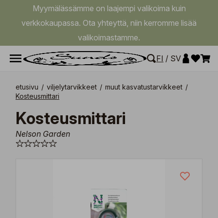
Myymälässämme on laajempi valikoima kuin
verkkokaupassa. Ota yhteyttä, niin kerromme lisää
valikoimastamme.
FI
/
SV
etusivu
/
viljelytarvikkeet
/
muut kasvatustarvikkeet
/
Kosteusmittari
Kosteusmittari
Nelson Garden