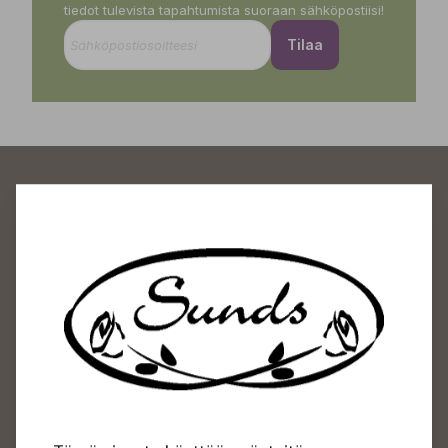
tiedot tulevista tapahtumista suoraan sähköpostiisi!
Tilaa
Sundin Puutarhakeskus
Avoinna
Arkisin 09-18
Lauantaisin 09-16
Sunnuntaisin Itsepalvelu