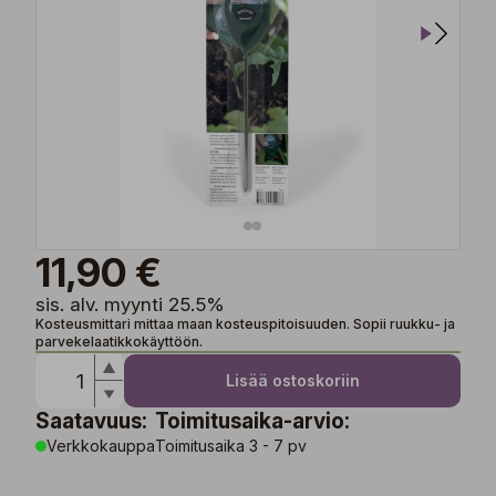
11,90 €
sis. alv. myynti 25.5%
Kosteusmittari mittaa maan kosteuspitoisuuden. Sopii ruukku- ja
parvekelaatikkokäyttöön.
Lisää ostoskoriin
Saatavuus:
Toimitusaika-arvio:
Verkkokauppa
Toimitusaika 3 - 7 pv