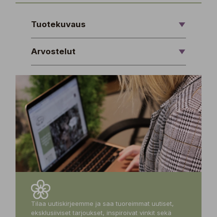
Tuotekuvaus
Arvostelut
Tilaa uutiskirjeemme ja saa tuoreimmat uutiset,
eksklusiiviset tarjoukset, inspiroivat vinkit sekä