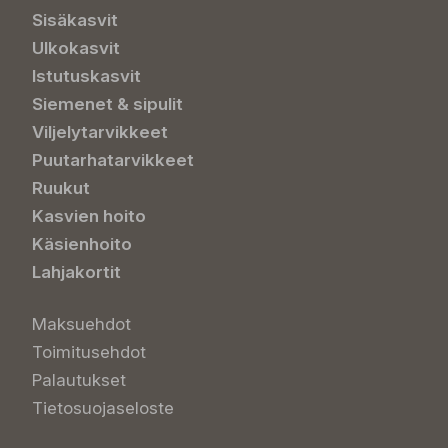
Sisäkasvit
Ulkokasvit
Istutuskasvit
Siemenet & sipulit
Viljelytarvikkeet
Puutarhatarvikkeet
Ruukut
Kasvien hoito
Käsienhoito
Lahjakortit
Maksuehdot
Toimitusehdot
Palautukset
Tietosuojaseloste