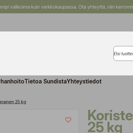
pi valikoima kuin verkkokaupassa. Ota yhteyttä, niin kerromm
rhanhoito
Tietoa Sundista
Yhteystiedot
punainen 25 kg
Koristekivi punainen
25 kg