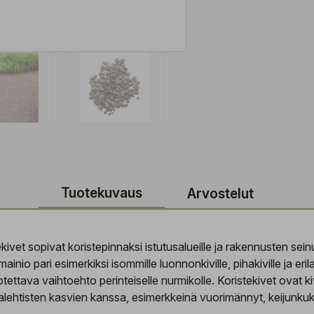
Tuotekuvaus
Arvostelut
kivet sopivat koristepinnaksi istutusalueille ja rakennusten seinu
io pari esimerkiksi isommille luonnonkiville, pihakiville ja erilaisi
enotettava vaihtoehto perinteiselle nurmikolle. Koristekivet ovat
alehtisten kasvien kanssa, esimerkkeinä vuorimännyt, keijunkukat