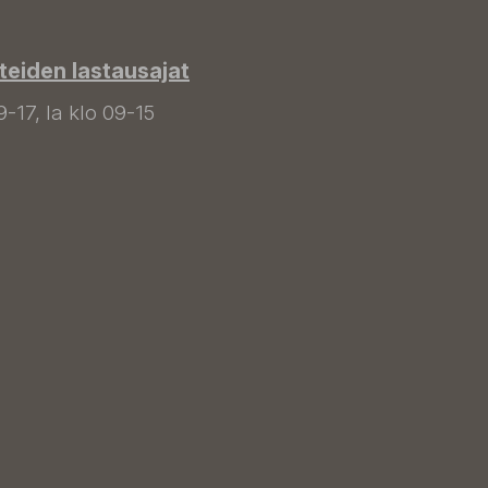
tteiden lastausajat
9-17, la klo 09-15