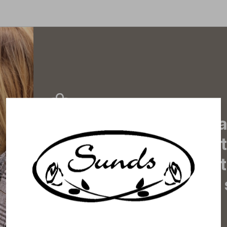
Tilaa uutiskirjeemme j
uutiset, eksklusiiviset 
inspiroivat vinkit sekä 
tapahtumista suoraan s