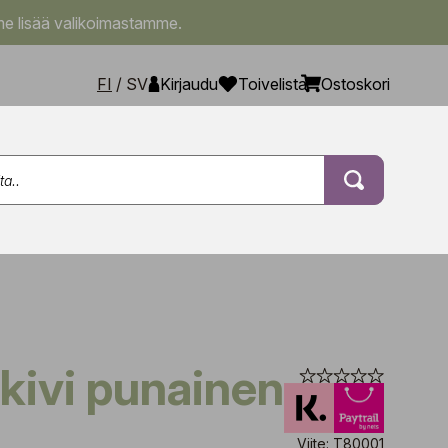
e lisää valikoimastamme.
FI
/
SV
Kirjaudu
Toivelista
Ostoskori
Viite: T80001