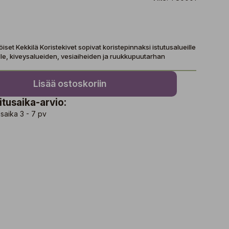
iset Kekkilä Koristekivet sopivat koristepinnaksi istutusalueille
lle, kiveysalueiden, vesiaiheiden ja ruukkupuutarhan
Lisää ostoskoriin
itusaika-arvio:
saika 3 - 7 pv