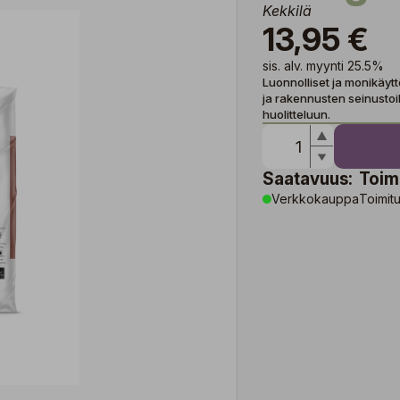
Kekkilä
13,95 €
sis. alv. myynti 25.5%
Luonnolliset ja monikäyttö
ja rakennusten seinustoi
huolitteluun.
Saatavuus:
Toim
Verkkokauppa
Toimitu