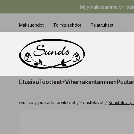
Myymälässämme on laajem
Maksuehdot
Toimitusehdot
Palautukset
Etusivu
Tuotteet
Viherrakentaminen
Puuta
etusivu
/
puutarhatarvikkeet
/
koristekivet
/
Koristekivi 