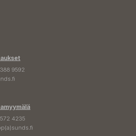
laukset
 388 9592
nds.fi
hamyymälä
 572 4235
p(a)sunds.fi