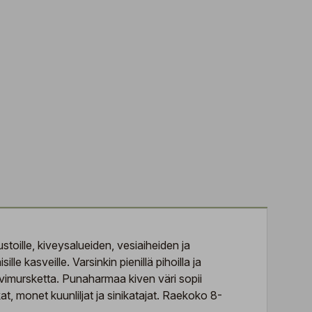
stoille, kiveysalueiden, vesiaiheiden ja
lle kasveille. Varsinkin pienillä pihoilla ja
 kivimursketta. Punaharmaa kiven väri sopii
, monet kuunliljat ja sinikatajat. Raekoko 8-