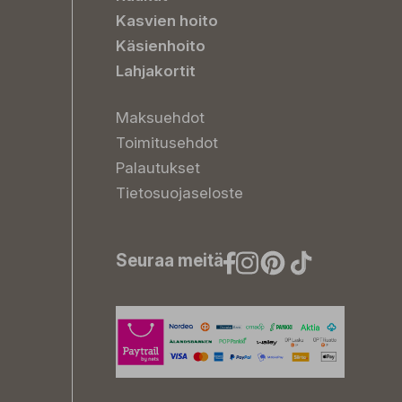
Kasvien hoito
Käsienhoito
Lahjakortit
Maksuehdot
Toimitusehdot
Palautukset
Tietosuojaseloste
Seuraa meitä