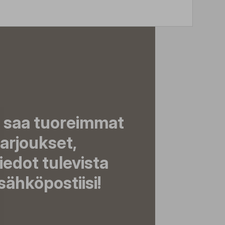
a saa tuoreimmat
tarjoukset,
tiedot tulevista
ähköpostiisi!