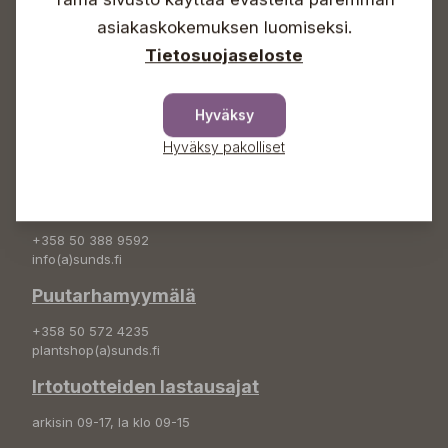
Info & vaihde
asiakaskokemuksen luomiseksi.
+358 50 388 9592
Tietosuojaseloste
info(a)sunds.fi
Osoite
Hyväksy
Sundin Puutarha Oy
Hyväksy pakolliset
Kytömäentie 66
68660 Pietarsaari
Kukkatilaukset
+358 50 388 9592
info(a)sunds.fi
Puutarhamyymälä
+358 50 572 4235
plantshop(a)sunds.fi
Irtotuotteiden lastausajat
arkisin 09-17, la klo 09-15