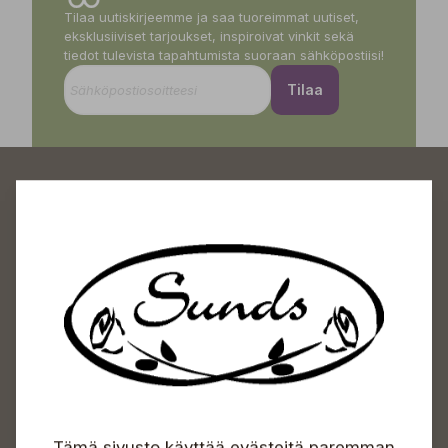
Tilaa uutiskirjeemme ja saa tuoreimmat uutiset,
eksklusiiviset tarjoukset, inspiroivat vinkit sekä
tiedot tulevista tapahtumista suoraan sähköpostiisi!
Tilaa
Sundin Puutarhakeskus
Avoinna
Arkisin 09-18
Lauantaisin 09-16
Sunnuntaisin Itsepalvelu
Tämä sivusto käyttää evästeitä paremman