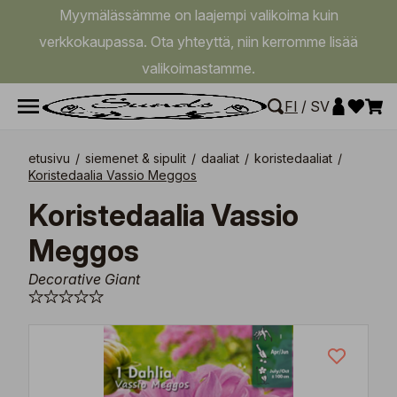
Myymälässämme on laajempi valikoima kuin
verkkokaupassa. Ota yhteyttä, niin kerromme lisää
valikoimastamme.
FI
/
SV
etusivu
/
siemenet & sipulit
/
daaliat
/
koristedaaliat
/
Koristedaalia Vassio Meggos
Koristedaalia Vassio
Meggos
Decorative Giant