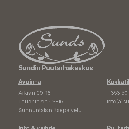
Sundin Puutarhakeskus
Avoinna
Kukkati
Arkisin 09-18
+358 50
Lauantaisin 09-16
info(a)su
Sunnuntaisin Itsepalvelu
Info & vaihde
Puutar