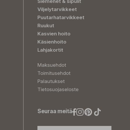
Siemenet & sipulit
Viljelytarvikkeet
Puutarhatarvikkeet
Ruukut
Kasvien hoito
Käsienhoito
Lahjakortit
Maksuehdot
Toimitusehdot
Palautukset
Tietosuojaseloste
Seuraa meitä