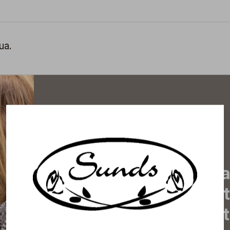
ua.
Tilaa uutiskirjeemme j
uutiset, eksklusiiviset 
inspiroivat vinkit sekä 