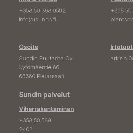
+358 50 388 9592
+358 50
info(a)sunds.fi
plantsho
Osoite
Irtotuo
Sundin Puutarha Oy
arkisin 0
Kytömäentie 66
68660 Pietarsaari
Sundin palvelut
Viherrakentaminen
+358 50 589
2403