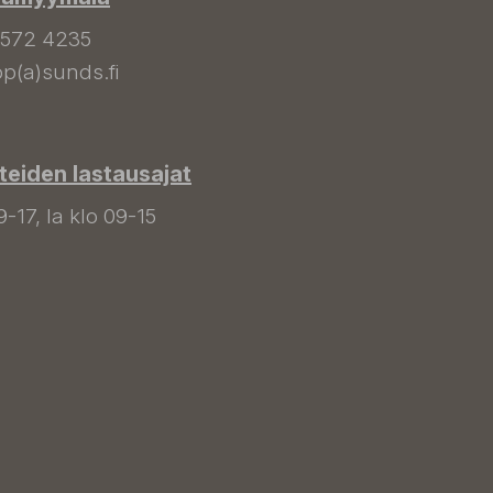
 572 4235
p(a)sunds.fi
tteiden lastausajat
9-17, la klo 09-15