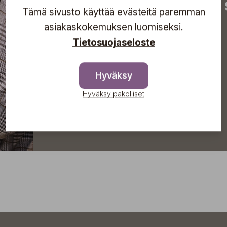
tapahtumista suoraan s
Tämä sivusto käyttää evästeitä paremman
asiakaskokemuksen luomiseksi.
Tietosuojaseloste
Tilaa
Hyväksy
Hyväksy pakolliset