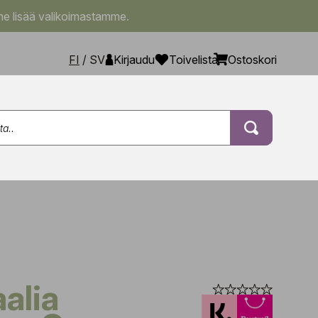
e lisää valikoimastamme.
FI
/
SV
Kirjaudu
Toivelista
Ostoskori