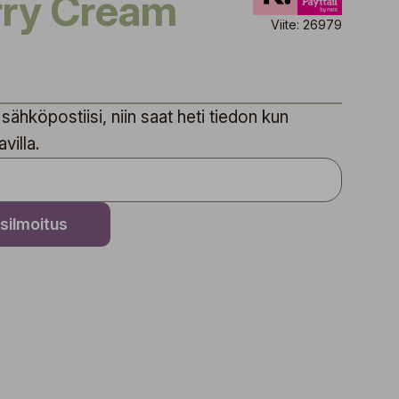
rry Cream
Viite: 26979
sähköpostiisi, niin saat heti tiedon kun
villa.
silmoitus