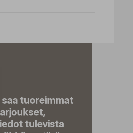
a saa tuoreimmat
tarjoukset,
tiedot tulevista