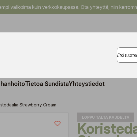
pi valikoima kuin verkkokaupassa. Ota yhteyttä, niin kerromm
rhanhoito
Tietoa Sundista
Yhteystiedot
istedaalia Strawberry Cream
LOPPU TÄLTÄ KAUDELTA
Koristedaalia