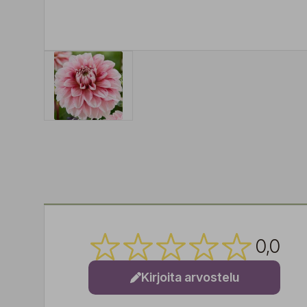
0,0
Kirjoita arvostelu