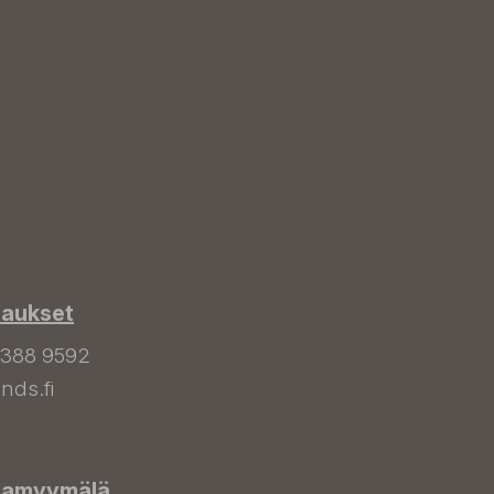
laukset
 388 9592
nds.fi
hamyymälä