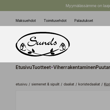
Myymälässämme on laajem
Maksuehdot
Toimitusehdot
Palautukset
Etusivu
Tuotteet
Viherrakentaminen
Puuta
etusivu
/
siemenet & sipulit
/
daaliat
/
koristedaaliat
/
Kor