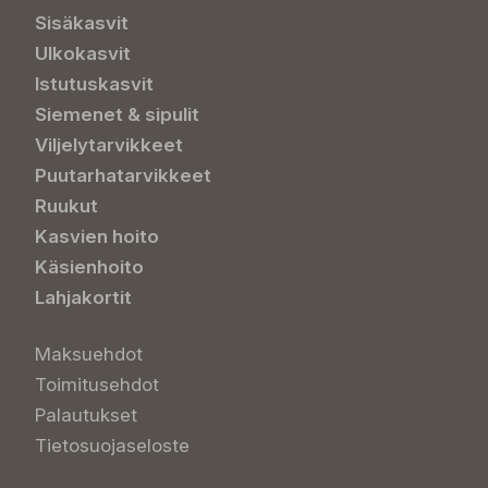
Sisäkasvit
Ulkokasvit
Istutuskasvit
Siemenet & sipulit
Viljelytarvikkeet
Puutarhatarvikkeet
Ruukut
Kasvien hoito
Käsienhoito
Lahjakortit
Maksuehdot
Toimitusehdot
Palautukset
Tietosuojaseloste