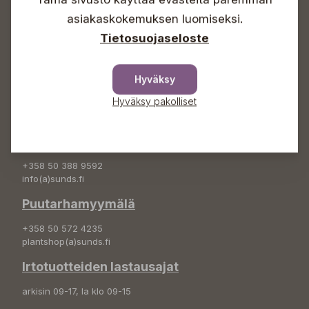
Info & vaihde
asiakaskokemuksen luomiseksi.
+358 50 388 9592
Tietosuojaseloste
info(a)sunds.fi
Osoite
Hyväksy
Sundin Puutarha Oy
Hyväksy pakolliset
Kytömäentie 66
68660 Pietarsaari
Kukkatilaukset
+358 50 388 9592
info(a)sunds.fi
Puutarhamyymälä
+358 50 572 4235
plantshop(a)sunds.fi
Irtotuotteiden lastausajat
arkisin 09-17, la klo 09-15