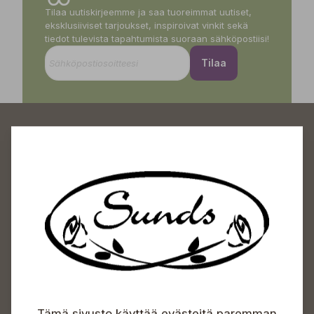
Tilaa uutiskirjeemme ja saa tuoreimmat uutiset,
eksklusiiviset tarjoukset, inspiroivat vinkit sekä
tiedot tulevista tapahtumista suoraan sähköpostiisi!
Tilaa
Sundin Puutarhakeskus
Avoinna
Arkisin 09-18
Lauantaisin 09-16
Sunnuntaisin Itsepalvelu
Tämä sivusto käyttää evästeitä paremman