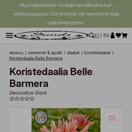
Myymälässämme on laajempi valikoima kuin
verkkokaupassa. Ota yhteyttä, niin kerromme lisää
valikoimastamme.
FI
/
SV
etusivu
/
siemenet & sipulit
/
daaliat
/
koristedaaliat
/
Koristedaalia Belle Barmera
Koristedaalia Belle
Barmera
Decorative Giant