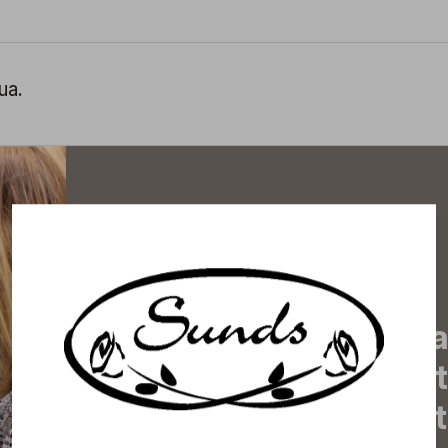
ua.
Tilaa uutiskirjeemme j
uutiset, eksklusiiviset 
inspiroivat vinkit sekä 