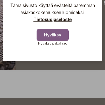
tapahtumista suoraan s
Tämä sivusto käyttää evästeitä paremman
asiakaskokemuksen luomiseksi.
Tietosuojaseloste
Tilaa
Hyväksy
Hyväksy pakolliset