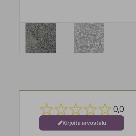
0,0
Kirjoita arvostelu