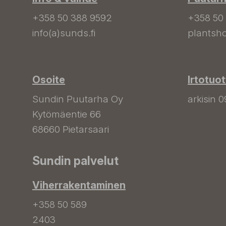
+358 50 388 9592
+358 50
info(a)sunds.fi
plantsho
Osoite
Irtotuo
Sundin Puutarha Oy
arkisin 0
Kytömäentie 66
68660 Pietarsaari
Sundin palvelut
Viherrakentaminen
+358 50 589
2403