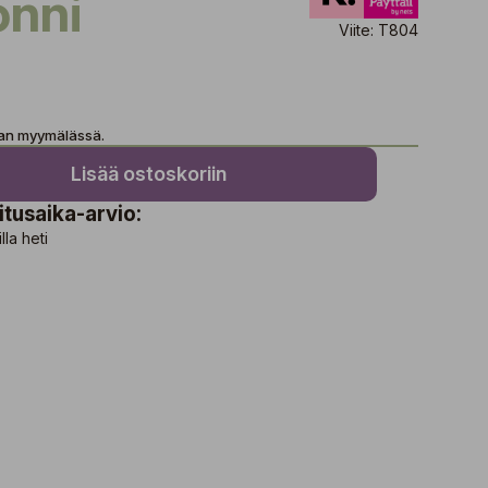
onni
Viite: T804
aan myymälässä.
Lisää ostoskoriin
itusaika-arvio:
lla heti