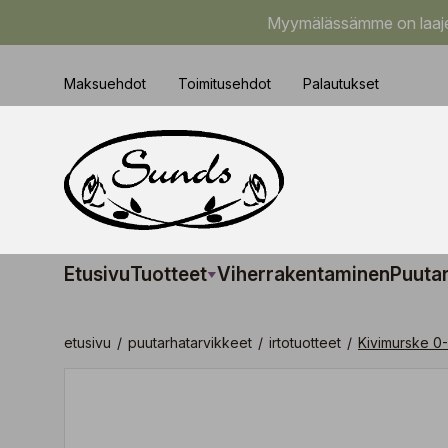
Myymälässämme on laajem
Maksuehdot
Toimitusehdot
Palautukset
Etusivu
Tuotteet
Viherrakentaminen
Puuta
etusivu
/
puutarhatarvikkeet
/
irtotuotteet
/
Kivimurske 0-