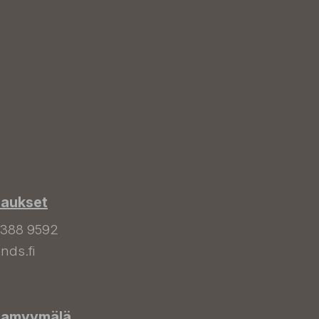
laukset
 388 9592
nds.fi
hamyymälä