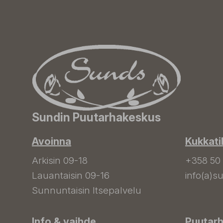
Sundin Puutarhakeskus
Avoinna
Kukkati
Arkisin 09-18
+358 50
Lauantaisin 09-16
info(a)su
Sunnuntaisin Itsepalvelu
Info & vaihde
Puutar