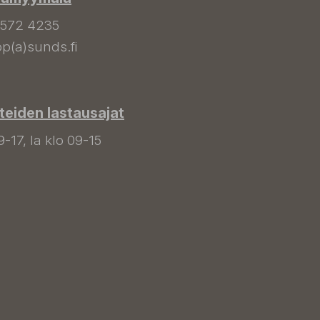
 572 4235
p(a)sunds.fi
tteiden lastausajat
9-17, la klo 09-15