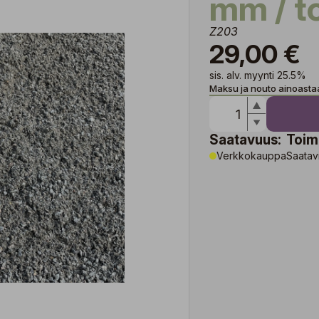
mm / t
Z203
29,00 €
sis. alv. myynti 25.5%
Maksu ja nouto ainoast
Saatavuus:
Toim
Verkkokauppa
Saatavi