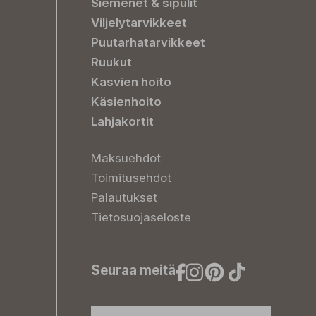
Siemenet & sipulit
Viljelytarvikkeet
Puutarhatarvikkeet
Ruukut
Kasvien hoito
Käsienhoito
Lahjakortit
Maksuehdot
Toimitusehdot
Palautukset
Tietosuojaseloste
Seuraa meitä