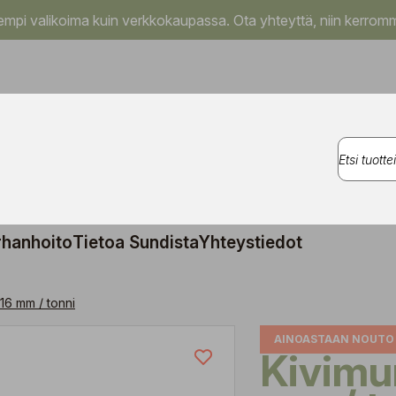
pi valikoima kuin verkkokaupassa. Ota yhteyttä, niin kerromm
rhanhoito
Tietoa Sundista
Yhteystiedot
16 mm / tonni
AINOASTAAN NOUTO
Kivimurske 0-16