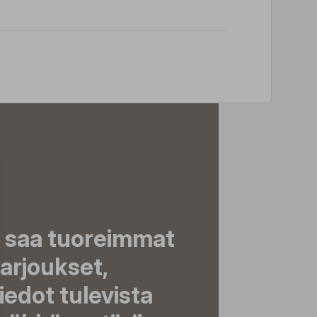
a saa tuoreimmat
tarjoukset,
tiedot tulevista