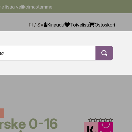
e lisää valikoimastamme.
FI
/
SV
Kirjaudu
Toivelista
Ostoskori