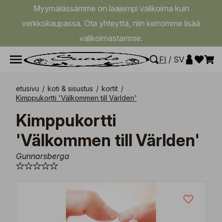
Myymälässämme on laajempi valikoima kuin
verkkokaupassa. Ota yhteyttä, niin kerromme lisää
valikoimastamme.
FI
/
SV
etusivu
/
koti & sisustus
/
kortit
/
Kimppukortti 'Välkommen till Världen'
Kimppukortti
'Välkommen till Världen'
Gunnarsberga