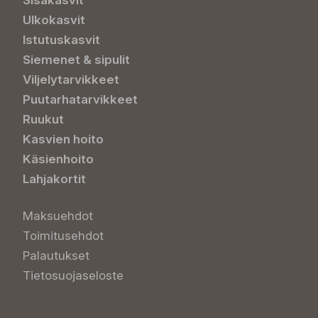
Sisäkasvit
Ulkokasvit
Istutuskasvit
Siemenet & sipulit
Viljelytarvikkeet
Puutarhatarvikkeet
Ruukut
Kasvien hoito
Käsienhoito
Lahjakortit
Maksuehdot
Toimitusehdot
Palautukset
Tietosuojaseloste