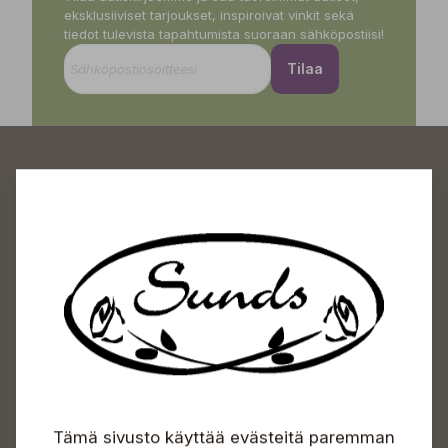
eksklusiiviset tarjoukset, inspiroivat vinkit sekä
tiedot tulevista tapahtumista suoraan sähköpostiisi!
Tilaa
Sundin Puutarhakeskus
Avoinna
Arkisin 09-18
Lauantaisin 09-16
Sunnuntaisin Itsepalvelu
Info & vaihde
Tämä sivusto käyttää evästeitä paremman