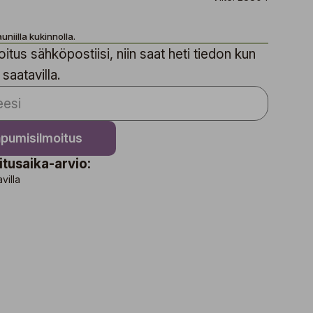
uniilla kukinnolla.
itus sähköpostiisi, niin saat heti tiedon kun
 saatavilla.
apumisilmoitus
itusaika-arvio:
avilla