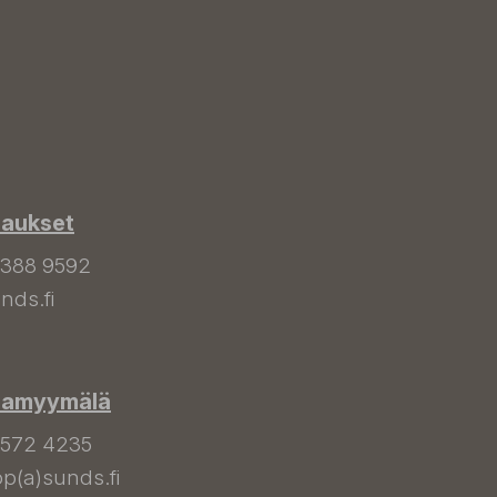
laukset
 388 9592
nds.fi
hamyymälä
 572 4235
p(a)sunds.fi