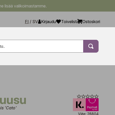
e lisää valikoimastamme.
FI
/
SV
Kirjaudu
Toivelista
Ostoskori
nruusu
is 'Cato'
Viite: 28804