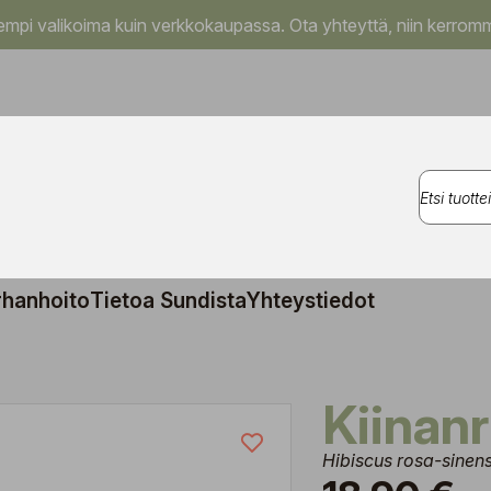
pi valikoima kuin verkkokaupassa. Ota yhteyttä, niin kerromm
rhanhoito
Tietoa Sundista
Yhteystiedot
Kiina
Hibiscus rosa-sinens