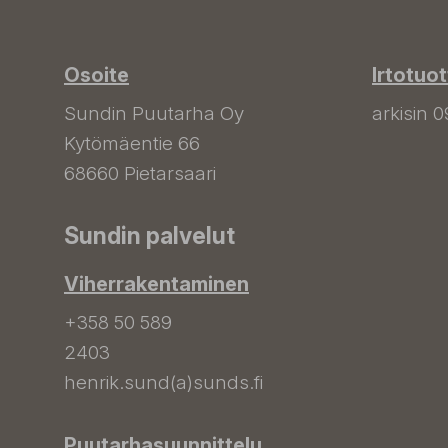
Osoite
Irtotuo
Sundin Puutarha Oy
arkisin 0
Kytömäentie 66
68660 Pietarsaari
Sundin palvelut
Viherrakentaminen
+358 50 589
2403
henrik.sund(a)sunds.fi
Puutarhasuunnittelu