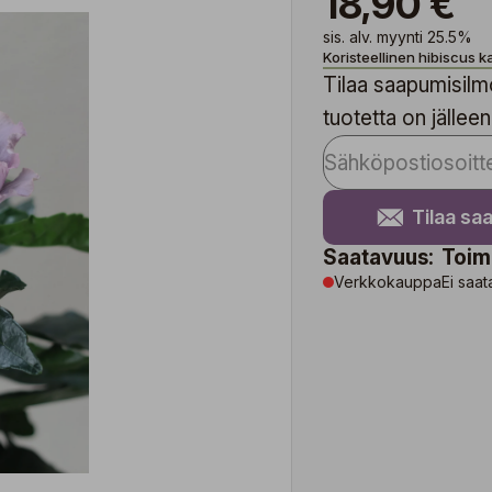
18,90 €
sis. alv. myynti 25.5%
Koristeellinen hibiscus ka
Tilaa saapumisilmo
tuotetta on jälleen
Tilaa sa
Saatavuus:
Toim
Verkkokauppa
Ei saat