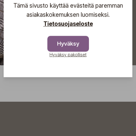
Tämä sivusto käyttää evästeitä paremman
Tilaa
asiakaskokemuksen luomiseksi.
Tietosuojaseloste
Hyväksy
Hyväksy pakolliset