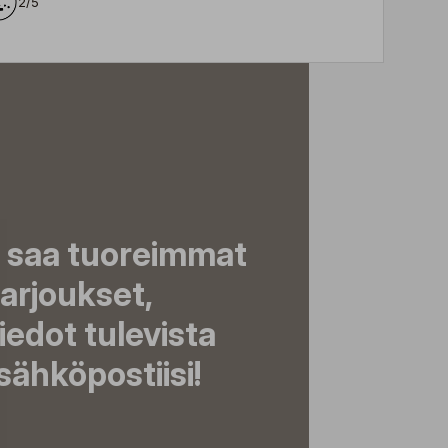
2/5
a saa tuoreimmat
tarjoukset,
tiedot tulevista
ähköpostiisi!