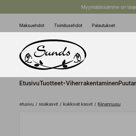
Myymälässämme on laajem
Maksuehdot
Toimitusehdot
Palautukset
Etusivu
Tuotteet
Viherrakentaminen
Puuta
etusivu
/
sisäkasvit
/
kukkivat kasvit
/
Kiinanruusu