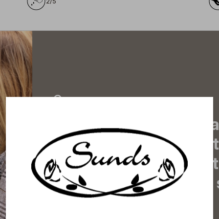
2/5
Tilaa uutiskirjeemme j
uutiset, eksklusiiviset 
inspiroivat vinkit sekä 
tapahtumista suoraan s