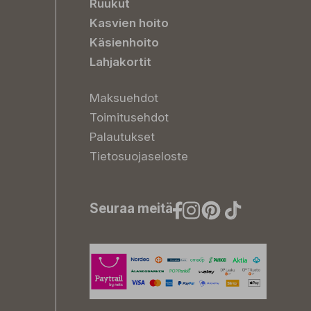
Ruukut
Kasvien hoito
Käsienhoito
Lahjakortit
Maksuehdot
Toimitusehdot
Palautukset
Tietosuojaseloste
Seuraa meitä