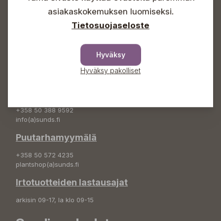
asiakaskokemuksen luomiseksi.
+358 50 388 9592
info(a)sunds.fi
Tietosuojaseloste
Osoite
Hyväksy
Sundin Puutarha Oy
Kytömäentie 66
Hyväksy pakolliset
68660 Pietarsaari
Kukkatilaukset
+358 50 388 9592
info(a)sunds.fi
Puutarhamyymälä
+358 50 572 4235
plantshop(a)sunds.fi
Irtotuotteiden lastausajat
arkisin 09-17, la klo 09-15