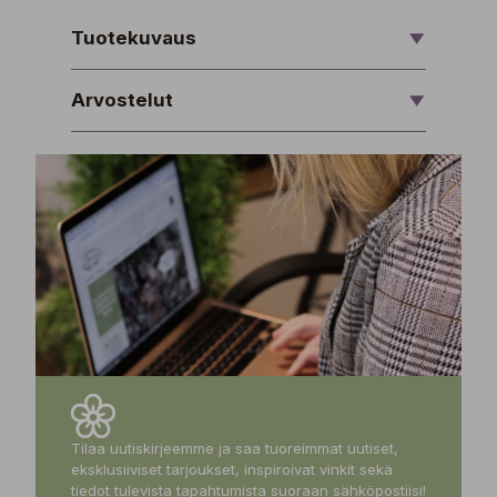
Tuotekuvaus
Arvostelut
Tilaa uutiskirjeemme ja saa tuoreimmat uutiset,
eksklusiiviset tarjoukset, inspiroivat vinkit sekä
tiedot tulevista tapahtumista suoraan sähköpostiisi!