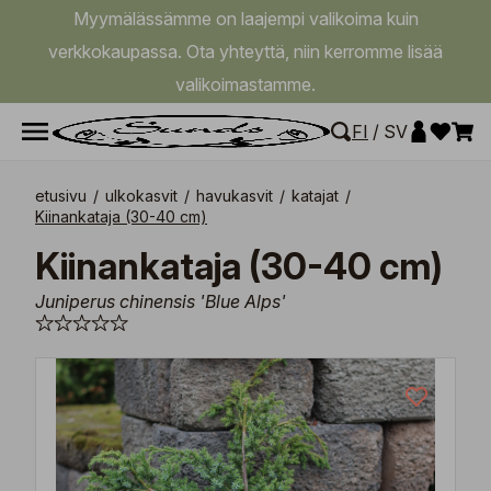
Myymälässämme on laajempi valikoima kuin
verkkokaupassa. Ota yhteyttä, niin kerromme lisää
valikoimastamme.
FI
/
SV
etusivu
/
ulkokasvit
/
havukasvit
/
katajat
/
Kiinankataja (30-40 cm)
Kiinankataja (30-40 cm)
Juniperus chinensis 'Blue Alps'