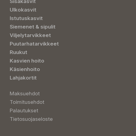
Sisäkasvit
Ulkokasvit
Istutuskasvit
Siemenet & sipulit
Viljelytarvikkeet
Puutarhatarvikkeet
Ruukut
Kasvien hoito
Käsienhoito
Lahjakortit
Maksuehdot
Toimitusehdot
Palautukset
Tietosuojaseloste