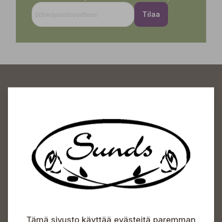
Tilaa
Sundin Puutarhakeskus
Avoinna
Arkisin 09-18
Lauantaisin 09-16
Sunnuntaisin Itsepalvelu
Info & vaihde
Tämä sivusto käyttää evästeitä paremman