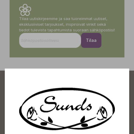
Tilaa uutiskirjeemme ja saa tuoreimmat uutiset,
eksklusiiviset tarjoukset, inspiroivat vinkit sekä
tiedot tulevista tapahtumista suoraan sähköpostiisi!
Tilaa
Sundin Puutarhakeskus
Avoinna