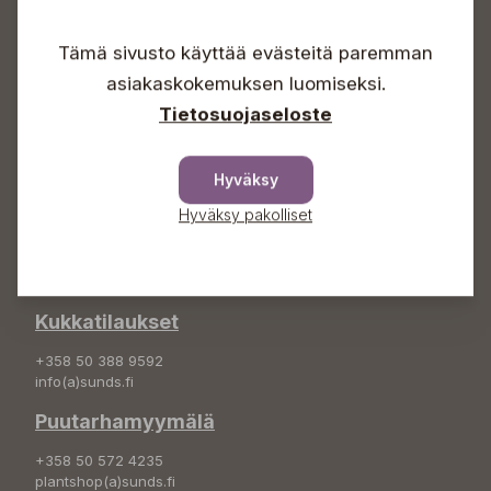
Arkisin 09-18
Lauantaisin 09-16
Tämä sivusto käyttää evästeitä paremman
Sunnuntaisin Itsepalvelu
asiakaskokemuksen luomiseksi.
Info & vaihde
Tietosuojaseloste
+358 50 388 9592
info(a)sunds.fi
Hyväksy
Osoite
Hyväksy pakolliset
Sundin Puutarha Oy
Kytömäentie 66
68660 Pietarsaari
Kukkatilaukset
+358 50 388 9592
info(a)sunds.fi
Puutarhamyymälä
+358 50 572 4235
plantshop(a)sunds.fi