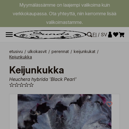
Myymälässämme on laajempi valikoima kuin
verkkokaupassa. Ota yhteyttä, niin kerromme lisää
valikoimastamme.
FI
/
SV
etusivu
/
ulkokasvit
/
perennat
/
keijunkukat
/
Keijunkukka
Keijunkukka
Heuchera hybrida 'Black Pearl'