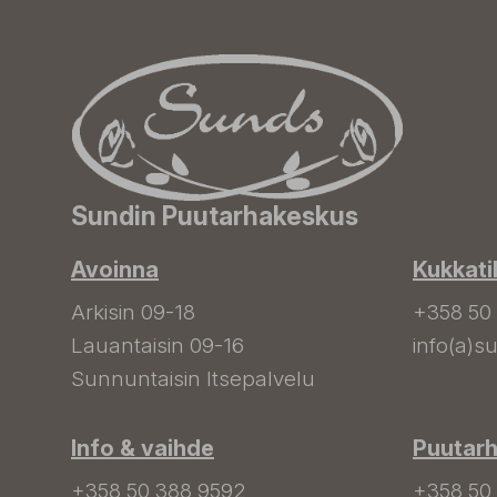
Sundin Puutarhakeskus
Avoinna
Kukkati
Arkisin 09-18
+358 50
Lauantaisin 09-16
info(a)su
Sunnuntaisin Itsepalvelu
Info & vaihde
Puutar
+358 50 388 9592
+358 50