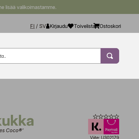
e lisää valikoimastamme.
FI
/
SV
Kirjaudu
Toivelista
Ostoskori
nkukka
ies Coco®'
Viite: U302179