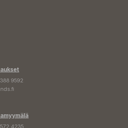
laukset
 388 9592
nds.fi
hamyymälä
 572 4235