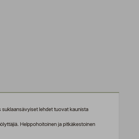
es suklaansävyiset lehdet tuovat kaunista
lyttäjiä. Helppohoitoinen ja pitkäkestoinen