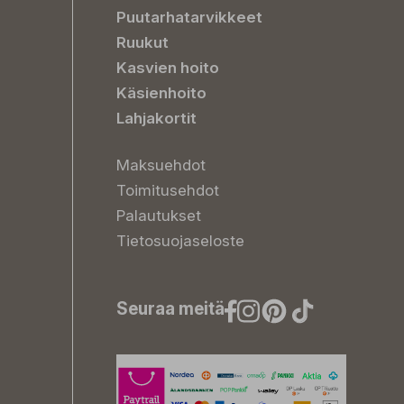
Puutarhatarvikkeet
Ruukut
Kasvien hoito
Käsienhoito
Lahjakortit
Maksuehdot
Toimitusehdot
Palautukset
Tietosuojaseloste
Seuraa meitä