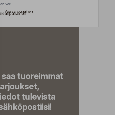
an väri
Vaaleanpunainen
a saa tuoreimmat
tarjoukset,
tiedot tulevista
ähköpostiisi!