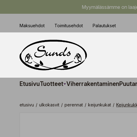
Myymälässämme on laajem
Maksuehdot
Toimitusehdot
Palautukset
Etusivu
Tuotteet
Viherrakentaminen
Puuta
etusivu
/
ulkokasvit
/
perennat
/
keijunkukat
/
Keijunkuk