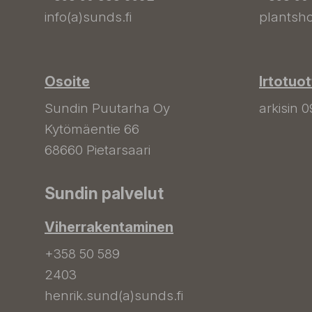
info(a)sunds.fi
plantsho
Osoite
Irtotuo
Sundin Puutarha Oy
arkisin 0
Kytömäentie 66
68660 Pietarsaari
Sundin palvelut
Viherrakentaminen
+358 50 589
2403
henrik.sund(a)sunds.fi