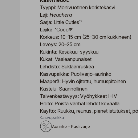
Kasvitiedot:
Tyyppi: Monivuotinen koristekasvi
Laji:
Heuchera
Sarja: Little Cuties™
Lajike: 'Coco®'
Korkeus: 10–15 cm (25–30 cm kukkineen)
Leveys: 20–25 cm
Kukinta: Kesäkuu–syyskuu
Kukat: Vaaleanpunaiset
Lehdistö: Suklaanruskea
Kasvupaikka: Puolivarjo–aurinko
Maaperä: Hyvin ojitettu, humuspitoinen
Kastelu: Säännöllinen
Talvenkestävyys: Vyöhykkeet I–IV
Hoito: Poista vanhat lehdet keväällä
Käyttö: Ruukku, reunus, pienet istutukset, pö
Kasvupaikka
Aurinko - Puolivarjo