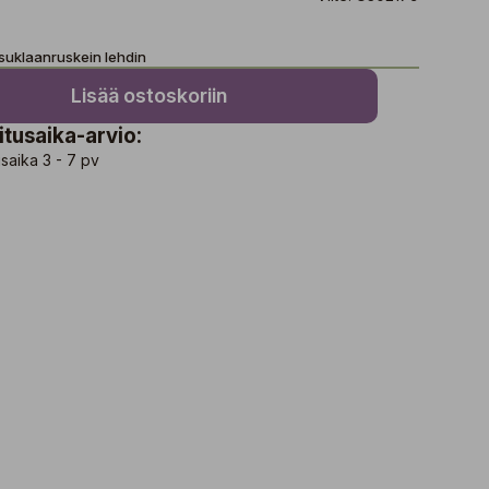
 suklaanruskein lehdin
Lisää ostoskoriin
itusaika-arvio:
saika 3 - 7 pv