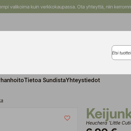
pi valikoima kuin verkkokaupassa. Ota yhteyttä, niin kerromm
rhanhoito
Tietoa Sundista
Yhteystiedot
ka
Keiju
Heuchera 'Little Cut