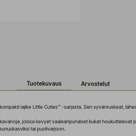
Tuotekuvaus
Arvostelut
kompakti lajike Little Cuties™ -sarjasta. Sen syvänruskeat, läh
avanoja, joissa kevyet vaaleanpunaiset kukat houkuttelevat pö
, reunuskasviksi tai puolivarjoon.