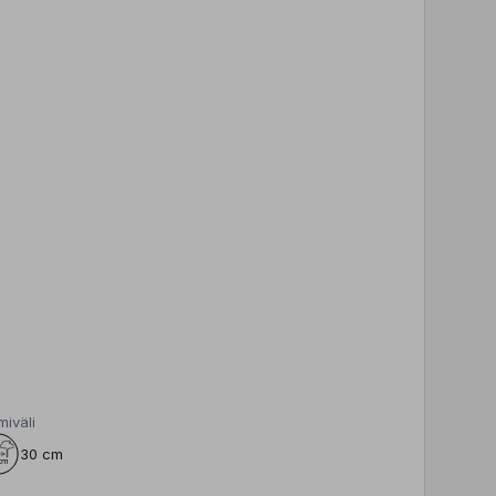
miväli
30 cm