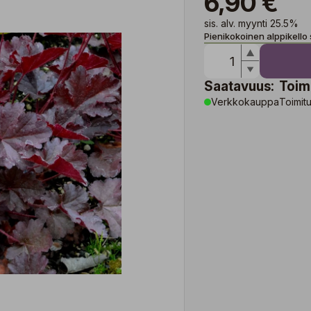
6,90 €
sis. alv. myynti 25.5%
Pienikokoinen alppikello
Saatavuus:
Toim
Verkkokauppa
Toimitu