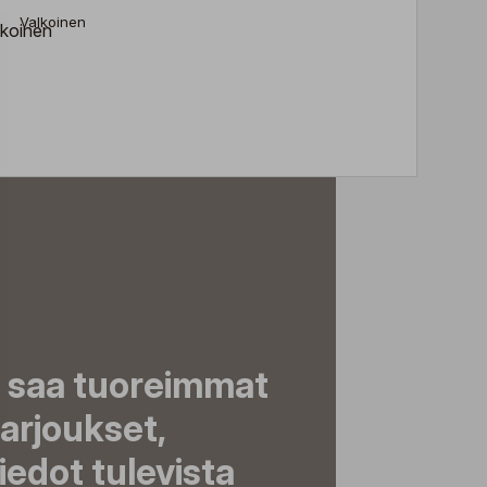
Valkoinen
a saa tuoreimmat
tarjoukset,
tiedot tulevista