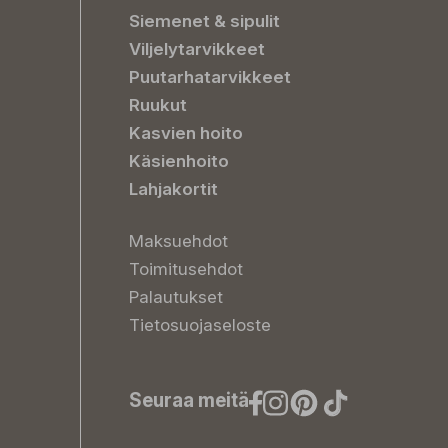
Siemenet & sipulit
Viljelytarvikkeet
Puutarhatarvikkeet
Ruukut
Kasvien hoito
Käsienhoito
Lahjakortit
Maksuehdot
Toimitusehdot
Palautukset
Tietosuojaseloste
Seuraa meitä