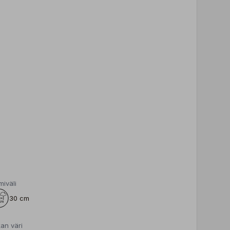
miväli
30 cm
an väri