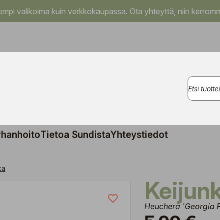
pi valikoima kuin verkkokaupassa. Ota yhteyttä, niin kerromm
rhanhoito
Tietoa Sundista
Yhteystiedot
ka
Keiju
Heuchera 'Georgia 