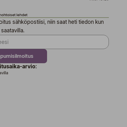
hohtoiset lehdet
itus sähköpostiisi, niin saat heti tiedon kun
 saatavilla.
apumisilmoitus
itusaika-arvio:
avilla