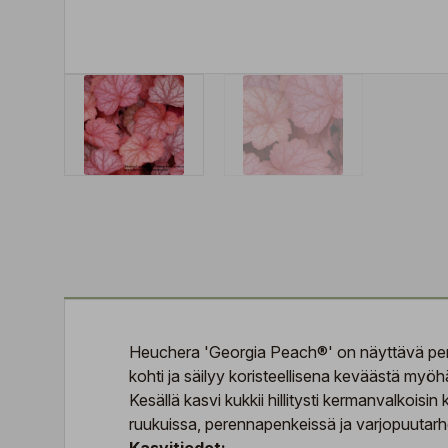
Heuchera 'Georgia Peach®' on näyttävä peren
kohti ja säilyy koristeellisena keväästä myöhä
Kesällä kasvi kukkii hillitysti kermanvalkoisin
ruukuissa, perennapenkeissä ja varjopuutarh