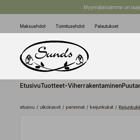
Myymälässämme on laajem
Maksuehdot
Toimitusehdot
Palautukset
Etusivu
Tuotteet
Viherrakentaminen
Puuta
etusivu
/
ulkokasvit
/
perennat
/
keijunkukat
/
Keijunkuk