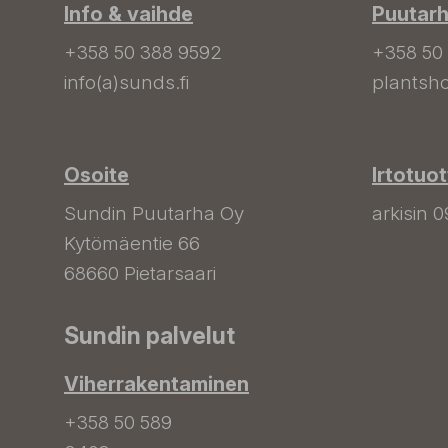
Info & vaihde
Puutar
+358 50 388 9592
+358 50
info(a)sunds.fi
plantsho
Osoite
Irtotuo
Sundin Puutarha Oy
arkisin 0
Kytömäentie 66
68660 Pietarsaari
Sundin palvelut
Viherrakentaminen
+358 50 589