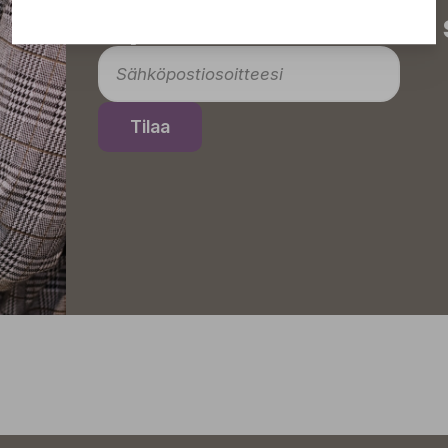
tapahtumista suoraan s
Tilaa