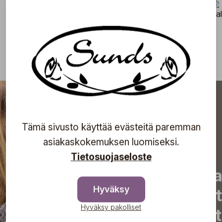
3/5
Tämä sivusto käyttää evästeitä paremman
asiakaskokemuksen luomiseksi.
Tietosuojaseloste
Tilaa uutiskirjeemme j
Hyväksy
uutiset, eksklusiiviset 
Hyväksy pakolliset
inspiroivat vinkit sekä 