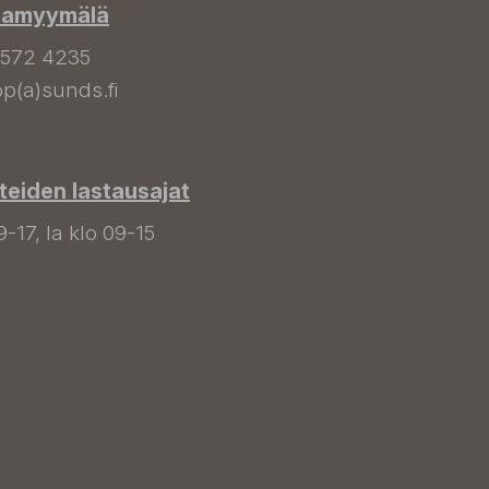
hamyymälä
 572 4235
p(a)sunds.fi
tteiden lastausajat
9-17, la klo 09-15