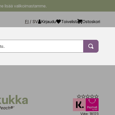
e lisää valikoimastamme.
FI
/
SV
Kirjaudu
Toivelista
Ostoskori
nkukka
Peach®'
Viite: 18123