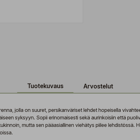
Tuotekuvaus
Arvostelut
na, jolla on suuret, persikanväriset lehdet hopeisella vivah
iseen syksyyn. Sopii erinomaisesti sekä aurinkoisiin että puoliva
 kukinnoin, mutta sen pääasiallinen viehätys piilee lehdistössä. H
oissa.