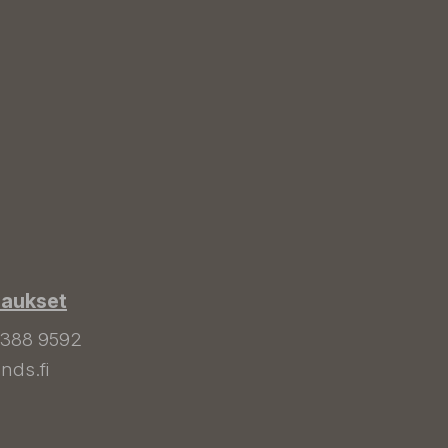
laukset
 388 9592
nds.fi