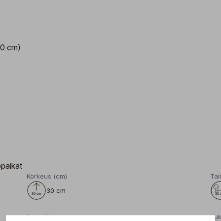
50 cm)
opaikat
Korkeus (cm)
Tai
30 cm
Lannoitus
Kuk