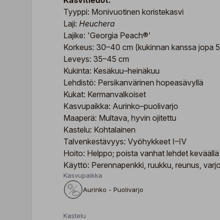
Kasvitiedot:
Tyyppi: Monivuotinen koristekasvi
Laji:
Heuchera
Lajike: 'Georgia Peach®'
Korkeus: 30–40 cm (kukinnan kanssa jopa 
Leveys: 35–45 cm
Kukinta: Kesäkuu–heinäkuu
Lehdistö: Persikanvärinen hopeasävyllä
Kukat: Kermanvalkoiset
Kasvupaikka: Aurinko–puolivarjo
Maaperä: Multava, hyvin ojitettu
Kastelu: Kohtalainen
Talvenkestävyys: Vyöhykkeet I–IV
Hoito: Helppo; poista vanhat lehdet keväällä
Käyttö: Perennapenkki, ruukku, reunus, varj
Kasvupaikka
Aurinko - Puolivarjo
Kastelu