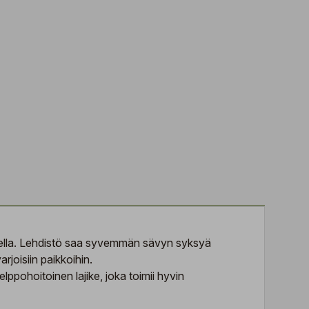
teella. Lehdistö saa syvemmän sävyn syksyä
rjoisiin paikkoihin.
elppohoitoinen lajike, joka toimii hyvin