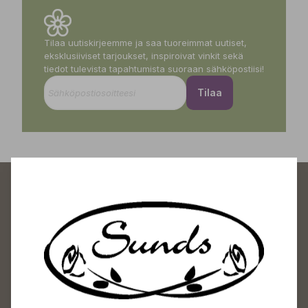
Tilaa uutiskirjeemme ja saa tuoreimmat uutiset,
eksklusiiviset tarjoukset, inspiroivat vinkit sekä
tiedot tulevista tapahtumista suoraan sähköpostiisi!
Tilaa
Sundin Puutarhakeskus
Avoinna