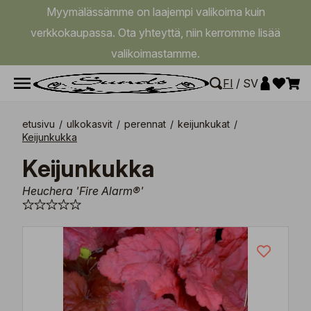
Myymälässämme on laajempi valikoima kuin
verkkokaupassa. Ota yhteyttä, niin kerromme lisää
valikoimastamme.
FI
/
SV
etusivu
/
ulkokasvit
/
perennat
/
keijunkukat
/
Keijunkukka
Keijunkukka
Heuchera 'Fire Alarm®'