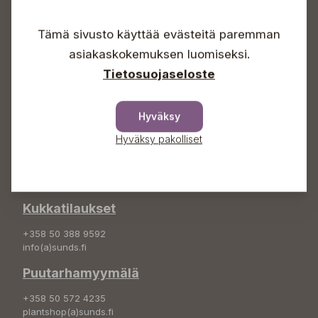
Arkisin 09-18
Lauantaisin 09-16
Tämä sivusto käyttää evästeitä paremman
Sunnuntaisin Itsepalvelu
asiakaskokemuksen luomiseksi.
Info & vaihde
Tietosuojaseloste
+358 50 388 9592
info(a)sunds.fi
Hyväksy
Osoite
Hyväksy pakolliset
Sundin Puutarha Oy
Kytömäentie 66
68660 Pietarsaari
Kukkatilaukset
+358 50 388 9592
info(a)sunds.fi
Puutarhamyymälä
+358 50 572 4235
plantshop(a)sunds.fi