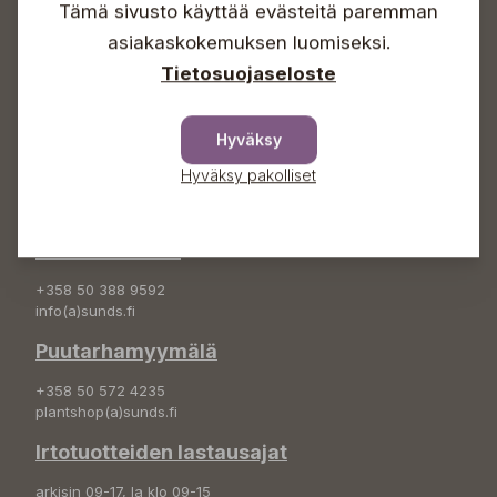
Tämä sivusto käyttää evästeitä paremman
Info & vaihde
asiakaskokemuksen luomiseksi.
+358 50 388 9592
Tietosuojaseloste
info(a)sunds.fi
Osoite
Hyväksy
Sundin Puutarha Oy
Hyväksy pakolliset
Kytömäentie 66
68660 Pietarsaari
Kukkatilaukset
+358 50 388 9592
info(a)sunds.fi
Puutarhamyymälä
+358 50 572 4235
plantshop(a)sunds.fi
Irtotuotteiden lastausajat
arkisin 09-17, la klo 09-15