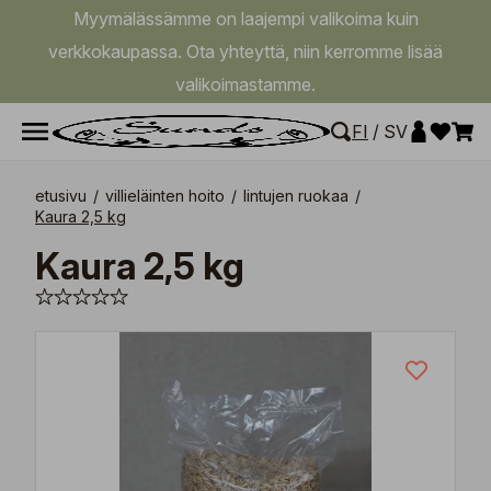
Myymälässämme on laajempi valikoima kuin
verkkokaupassa. Ota yhteyttä, niin kerromme lisää
valikoimastamme.
FI
/
SV
etusivu
/
villieläinten hoito
/
lintujen ruokaa
/
Kaura 2,5 kg
Kaura 2,5 kg