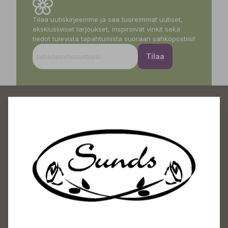
Tilaa uutiskirjeemme ja saa tuoreimmat uutiset,
eksklusiiviset tarjoukset, inspiroivat vinkit sekä
tiedot tulevista tapahtumista suoraan sähköpostiisi!
Tilaa
Sundin Puutarhakeskus
Avoinna
Arkisin 09-18
Lauantaisin 09-16
Sunnuntaisin Itsepalvelu