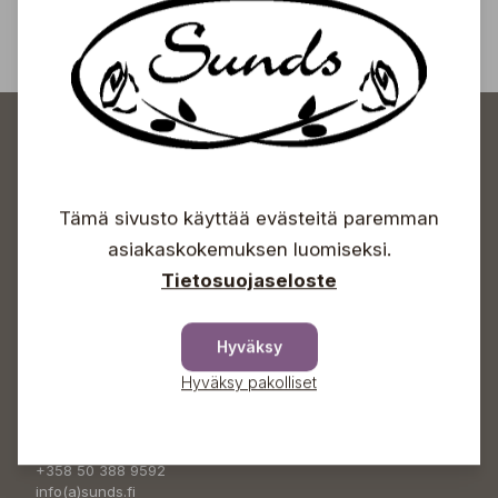
Tämä sivusto käyttää evästeitä paremman
Sundin Puutarhakeskus
asiakaskokemuksen luomiseksi.
Tietosuojaseloste
Avoinna
Hyväksy
Arkisin 09-18
Lauantaisin 09-16
Hyväksy pakolliset
Sunnuntaisin Itsepalvelu
Info & vaihde
+358 50 388 9592
info(a)sunds.fi