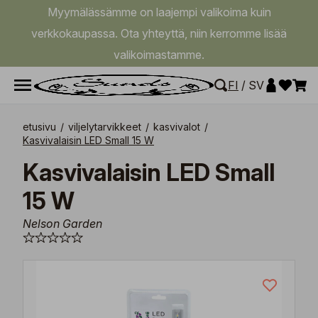
Myymälässämme on laajempi valikoima kuin
verkkokaupassa. Ota yhteyttä, niin kerromme lisää
valikoimastamme.
FI
/
SV
etusivu
/
viljelytarvikkeet
/
kasvivalot
/
Kasvivalaisin LED Small 15 W
Kasvivalaisin LED Small
15 W
Nelson Garden