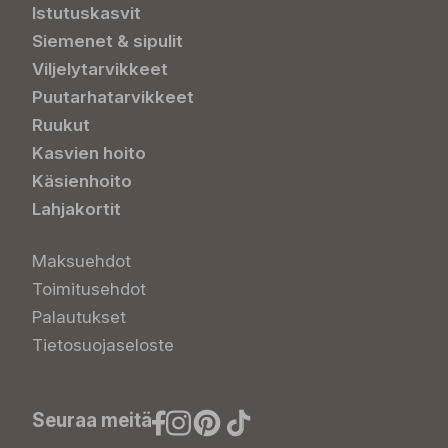
Istutuskasvit
Siemenet & sipulit
Viljelytarvikkeet
Puutarhatarvikkeet
Ruukut
Kasvien hoito
Käsienhoito
Lahjakortit
Maksuehdot
Toimitusehdot
Palautukset
Tietosuojaseloste
Seuraa meitä