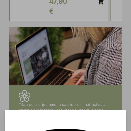
47,90
€
Tilaa uutiskirjeemme ja saa tuoreimmat uutiset,
eksklusiiviset tarjoukset, inspiroivat vinkit sekä
tiedot tulevista tapahtumista suoraan sähköpostiisi!
Tilaa