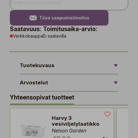
Tilaa saapumisilmoitus
Saatavuus:
Toimitusaika-arvio:
Verkkokauppa
Ei saatavilla
Tuotekuvaus
Arvostelut
Yhteensopivat tuotteet
Harvy 3
vesiviljelylaatikko
Nelson Garden