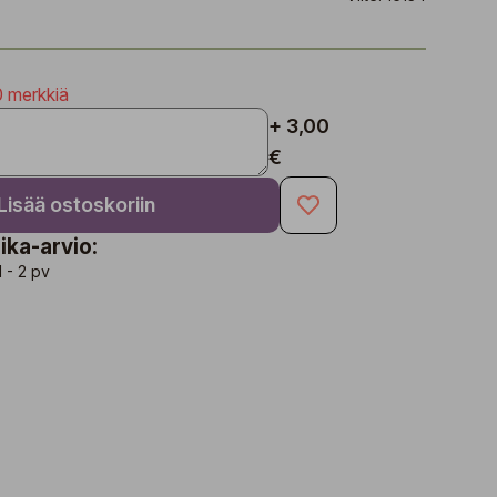
0 merkkiä
+ 3,00
€
Lisää ostoskoriin
ika-arvio:
1 - 2 pv