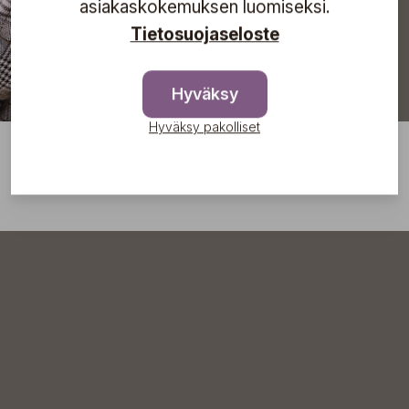
asiakaskokemuksen luomiseksi.
Tietosuojaseloste
Hyväksy
Hyväksy pakolliset