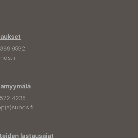
laukset
 388 9592
nds.fi
hamyymälä
 572 4235
p(a)sunds.fi
tteiden lastausajat