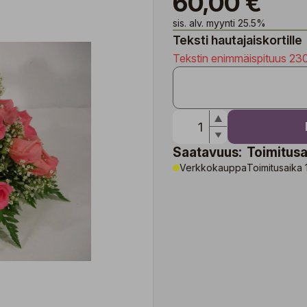
60,00 €
sis. alv. myynti 25.5%
Teksti hautajaiskortille
Tekstin enimmäispituus 23
Saatavuus:
Toimitusa
Verkkokauppa
Toimitusaika 