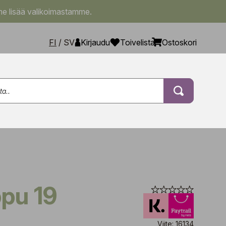
e lisää valikoimastamme.
FI
/
SV
Kirjaudu
Toivelista
Ostoskori
ppu 19
Viite: 16134