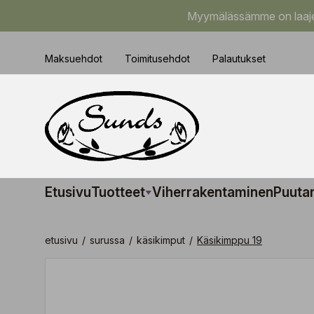
Myymälässämme on laajem
Maksuehdot
Toimitusehdot
Palautukset
Etusivu
Tuotteet
Viherrakentaminen
Puuta
etusivu
/
surussa
/
käsikimput
/
Käsikimppu 19