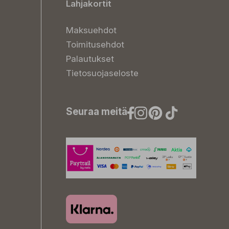
Lahjakortit
Maksuehdot
Toimitusehdot
Palautukset
Tietosuojaseloste
Seuraa meitä