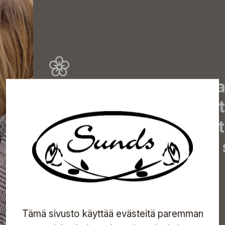
Tilaa uutiskirjeemme j
uutiset, eksklusiiviset 
inspiroivat vinkit sekä 
tapahtumista suoraan s
Tilaa
Tämä sivusto käyttää evästeitä paremman