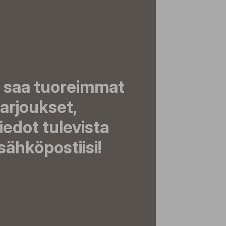
a saa tuoreimmat
tarjoukset,
tiedot tulevista
ähköpostiisi!