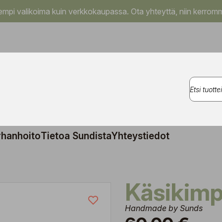
pi valikoima kuin verkkokaupassa. Ota yhteyttä, niin kerromm
rhanhoito
Tietoa Sundista
Yhteystiedot
Käsikim
Handmade by Sunds