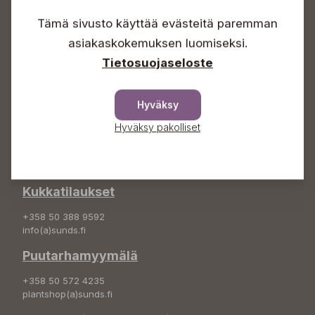
Lauantaisin 09-16
Tämä sivusto käyttää evästeitä paremman
Sunnuntaisin Itsepalvelu
asiakaskokemuksen luomiseksi.
Info & vaihde
Tietosuojaseloste
+358 50 388 9592
info(a)sunds.fi
Hyväksy
Osoite
Hyväksy pakolliset
Sundin Puutarha Oy
Kytömäentie 66
68660 Pietarsaari
Kukkatilaukset
+358 50 388 9592
info(a)sunds.fi
Puutarhamyymälä
+358 50 572 4235
plantshop(a)sunds.fi