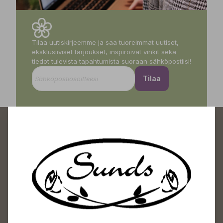
Tilaa uutiskirjeemme ja saa tuoreimmat uutiset,
eksklusiiviset tarjoukset, inspiroivat vinkit sekä
tiedot tulevista tapahtumista suoraan sähköpostiisi!
Tilaa
Sundin Puutarhakeskus
Avoinna
Arkisin 09-18