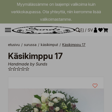
Myymälässämme on laajempi valikoima kuin
verkkokaupassa. Ota yhteyttä, niin kerromme lisää
valikoimastamme.
FI
/
SV
etusivu
/
surussa
/
käsikimput
/
Käsikimppu 17
Käsikimppu 17
Handmade by Sunds