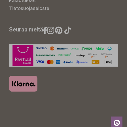
Palautukset
Tietosuojaseloste
Seuraa meitä