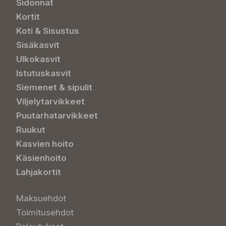
Sidonnat
Kortit
Koti & Sisustus
Sisäkasvit
Ulkokasvit
Istutuskasvit
Siemenet & sipulit
Viljelytarvikkeet
Puutarhatarvikkeet
Ruukut
Kasvien hoito
Käsienhoito
Lahjakortit
Maksuehdot
Toimitusehdot