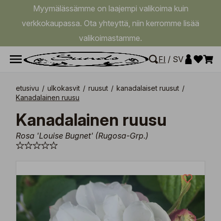
Myymälässämme on laajempi valikoima kuin
verkkokaupassa. Ota yhteyttä, niin kerromme lisää
valikoimastamme.
FI
/
SV
etusivu
/
ulkokasvit
/
ruusut
/
kanadalaiset ruusut
/
Kanadalainen ruusu
Kanadalainen ruusu
Rosa 'Louise Bugnet' (Rugosa-Grp.)