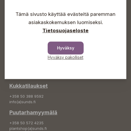
Arkisin 09-18
Lauantaisin 09-16
Tämä sivusto käyttää evästeitä paremman
Sunnuntaisin Itsepalvelu
asiakaskokemuksen luomiseksi.
Info & vaihde
Tietosuojaseloste
+358 50 388 9592
info(a)sunds.fi
Hyväksy
Osoite
Hyväksy pakolliset
Sundin Puutarha Oy
Kytömäentie 66
68660 Pietarsaari
Kukkatilaukset
+358 50 388 9592
info(a)sunds.fi
Puutarhamyymälä
+358 50 572 4235
plantshop(a)sunds.fi