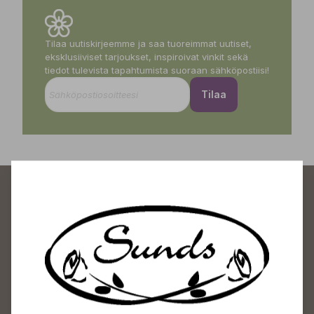
Tilaa uutiskirjeemme ja saa tuoreimmat uutiset,
eksklusiiviset tarjoukset, inspiroivat vinkit sekä
tiedot tulevista tapahtumista suoraan sähköpostiisi!
Tilaa
Sundin Puutarhakeskus
Avoinna