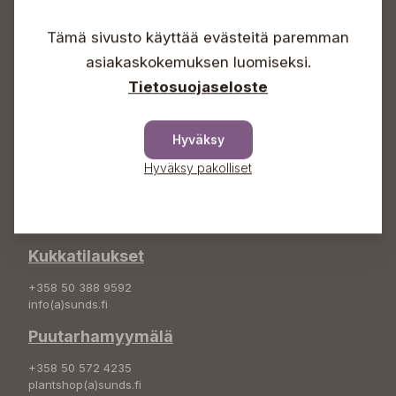
Arkisin 09-18
Lauantaisin 09-16
Tämä sivusto käyttää evästeitä paremman
Sunnuntaisin Itsepalvelu
asiakaskokemuksen luomiseksi.
Info & vaihde
Tietosuojaseloste
+358 50 388 9592
info(a)sunds.fi
Hyväksy
Osoite
Hyväksy pakolliset
Sundin Puutarha Oy
Kytömäentie 66
68660 Pietarsaari
Kukkatilaukset
+358 50 388 9592
info(a)sunds.fi
Puutarhamyymälä
+358 50 572 4235
plantshop(a)sunds.fi