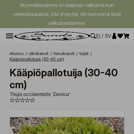
Myymälässämme on laajempi valikoima kuin
verkkokaupassa. Ota yhteyttä, niin kerromme lisää
valikoimastamme.
FI
/
SV
etusivu
/
ulkokasvit
/
havukasvit
/
tuijat
/
Kääpiöpallotuija (30-40 cm)
Kääpiöpallotuija (30-40
cm)
Thuja occidentalis 'Danica'