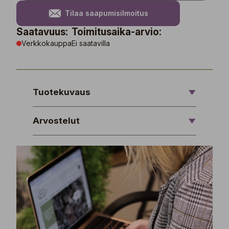
Tilaa saapumisilmoitus
Saatavuus:
Toimitusaika-arvio:
Verkkokauppa
Ei saatavilla
Tuotekuvaus
Arvostelut