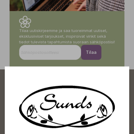
Tilaa uutiskirjeemme ja saa tuoreimmat uutiset,
eksklusiiviset tarjoukset, inspiroivat vinkit sekä
tiedot tulevista tapahtumista suoraan sähköpostiisi!
Tilaa
Sundin Puutarhakeskus
Avoinna