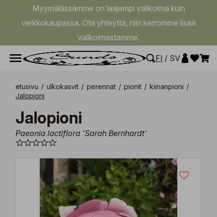
Myymälässämme on laajempi valikoima kuin
verkkokaupassa. Ota yhteyttä, niin kerromme lisää
valikoimastamme.
FI
/
SV
etusivu
/
ulkokasvit
/
perennat
/
pionit
/
kiinanpioni
/
Jalopioni
Jalopioni
Paeonia lactiflora 'Sarah Bernhardt'