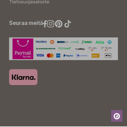
Tietosuojaseloste
Seuraa meitä