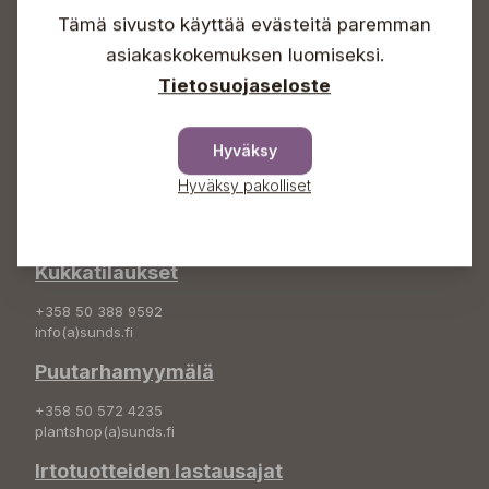
Sunnuntaisin Itsepalvelu
Tämä sivusto käyttää evästeitä paremman
Info & vaihde
asiakaskokemuksen luomiseksi.
Tietosuojaseloste
+358 50 388 9592
info(a)sunds.fi
Hyväksy
Osoite
Hyväksy pakolliset
Sundin Puutarha Oy
Kytömäentie 66
68660 Pietarsaari
Kukkatilaukset
+358 50 388 9592
info(a)sunds.fi
Puutarhamyymälä
+358 50 572 4235
plantshop(a)sunds.fi
Irtotuotteiden lastausajat