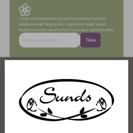
Tilaa uutiskirjeemme ja saa tuoreimmat uutiset,
eksklusiiviset tarjoukset, inspiroivat vinkit sekä
tiedot tulevista tapahtumista suoraan sähköpostiisi!
Tilaa
Sundin Puutarhakeskus
Avoinna
Arkisin 09-18
Lauantaisin 09-16