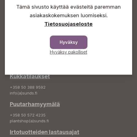
Sunnuntaisin Itsepalvelu
Tämä sivusto käyttää evästeitä paremman
Info & vaihde
asiakaskokemuksen luomiseksi.
Tietosuojaseloste
+358 50 388 9592
info(a)sunds.fi
Hyväksy
Osoite
Hyväksy pakolliset
Sundin Puutarha Oy
Kytömäentie 66
68660 Pietarsaari
Kukkatilaukset
+358 50 388 9592
info(a)sunds.fi
Puutarhamyymälä
+358 50 572 4235
plantshop(a)sunds.fi
Irtotuotteiden lastausajat