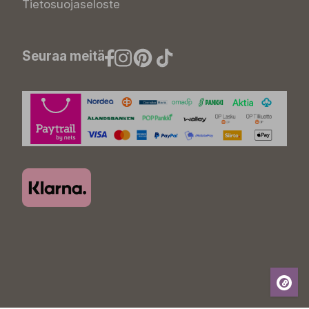
Tietosuojaseloste
Seuraa meitä