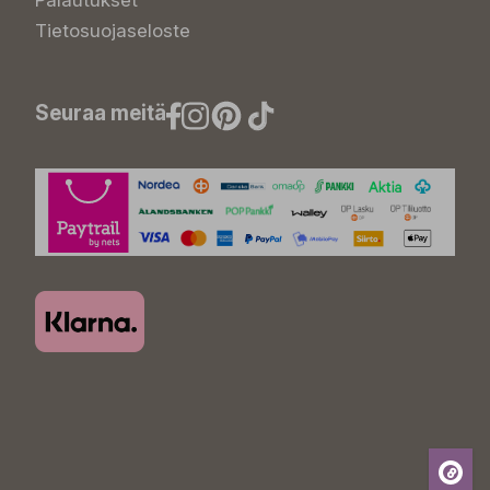
Palautukset
Tietosuojaseloste
Seuraa meitä