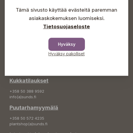
Lauantaisin 09-16
Tämä sivusto käyttää evästeitä paremman
Sunnuntaisin Itsepalvelu
asiakaskokemuksen luomiseksi.
Info & vaihde
Tietosuojaseloste
+358 50 388 9592
info(a)sunds.fi
Hyväksy
Osoite
Hyväksy pakolliset
Sundin Puutarha Oy
Kytömäentie 66
68660 Pietarsaari
Kukkatilaukset
+358 50 388 9592
info(a)sunds.fi
Puutarhamyymälä
+358 50 572 4235
plantshop(a)sunds.fi