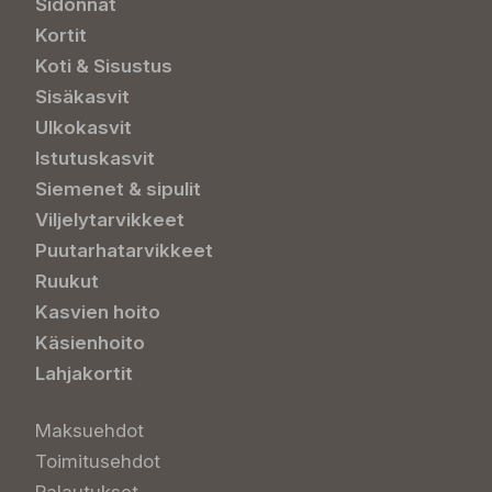
Sidonnat
Kortit
Koti & Sisustus
Sisäkasvit
Ulkokasvit
Istutuskasvit
Siemenet & sipulit
Viljelytarvikkeet
Puutarhatarvikkeet
Ruukut
Kasvien hoito
Käsienhoito
Lahjakortit
Maksuehdot
Toimitusehdot