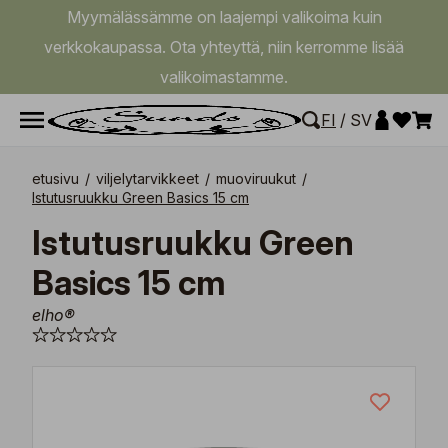
Myymälässämme on laajempi valikoima kuin
verkkokaupassa. Ota yhteyttä, niin kerromme lisää
valikoimastamme.
FI
/
SV
etusivu
/
viljelytarvikkeet
/
muoviruukut
/
Istutusruukku Green Basics 15 cm
Istutusruukku Green
Basics 15 cm
elho®