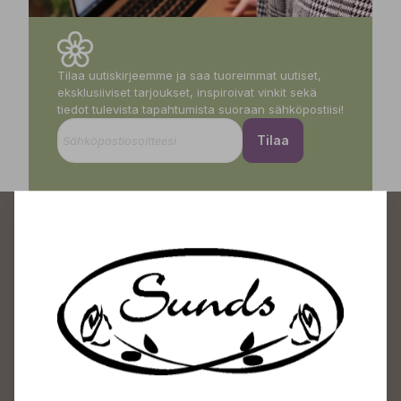
Tilaa uutiskirjeemme ja saa tuoreimmat uutiset,
eksklusiiviset tarjoukset, inspiroivat vinkit sekä
tiedot tulevista tapahtumista suoraan sähköpostiisi!
Tilaa
Sundin Puutarhakeskus
Avoinna
Arkisin 09-18