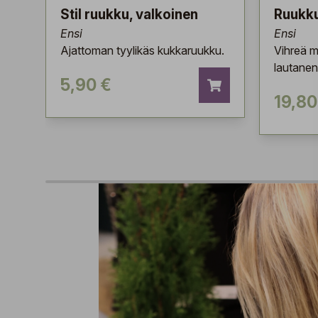
Stil ruukku, valkoinen
Ruukku
Ensi
Ensi
Ajattoman tyylikäs kukkaruukku.
Vihreä m
lautanen
5,90 €
19,80