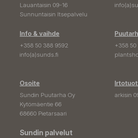
Lauantaisin 09-16
info(a)su
Sunnuntaisin Itsepalvelu
Info & vaihde
Puutar
+358 50 388 9592
+358 50
info(a)sunds.fi
plantsho
Osoite
Irtotuo
Sundin Puutarha Oy
arkisin 0
Kytömäentie 66
68660 Pietarsaari
Sundin palvelut