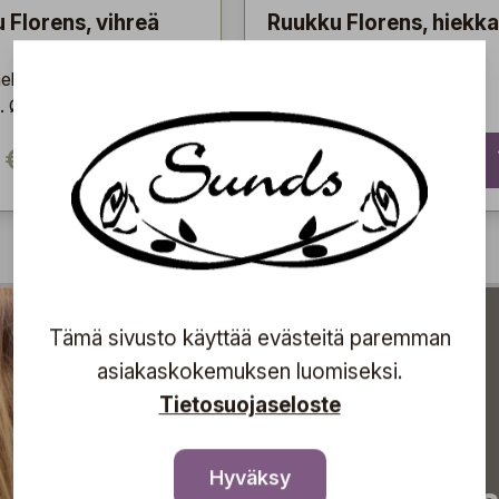
 Florens, vihreä
Ruukku Florens, hiekka
Ensi
eleerattu ruukku ja
Beige-meleerattu ruukku ja
. Ø: 14 cm
lautanen. Ø: 14 cm
 €
19,80 €
Tämä sivusto käyttää evästeitä paremman
asiakaskokemuksen luomiseksi.
Tietosuojaseloste
Hyväksy