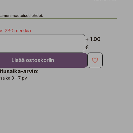
ydämen muotoiset lehdet.
us 230 merkkiä
+ 1,00
€
Lisää ostoskoriin
itusaika-arvio:
saika 3 - 7 pv