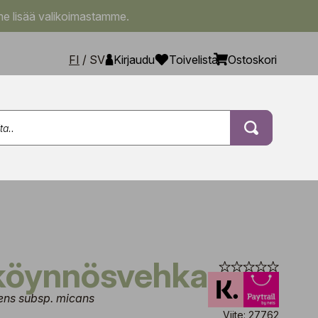
e lisää valikoimastamme.
FI
/
SV
Kirjaudu
Toivelista
Ostoskori
aköynnösvehka
ens subsp. micans
Viite: 27762