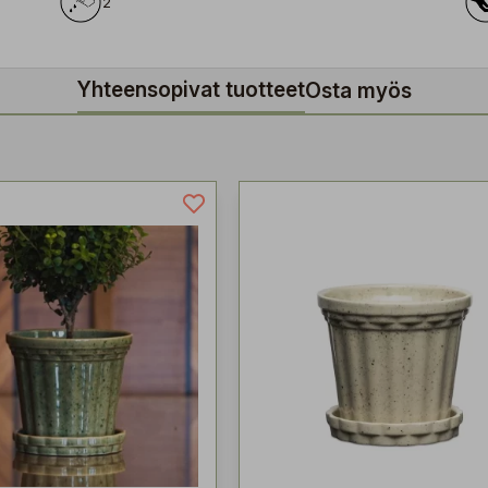
2
Yhteensopivat tuotteet
Osta myös