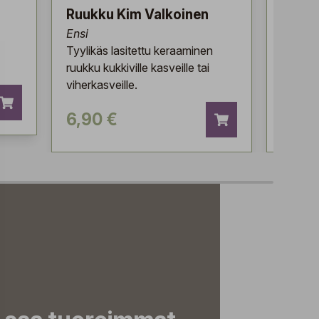
Ruukku Kim Valkoinen
Ruukk
Ensi
Ensi
Tyylikäs lasitettu keraaminen
Tyylikä
ruukku kukkiville kasveille tai
ruukku k
viherkasveille.
viherka
6,90 €
6,90