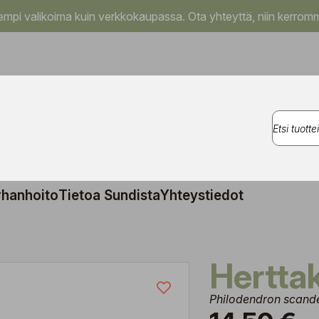
pi valikoima kuin verkkokaupassa. Ota yhteyttä, niin kerromm
rhanhoito
Tietoa Sundista
Yhteystiedot
Hertt
Philodendron scand