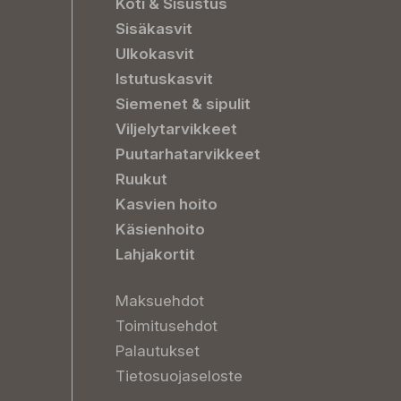
Koti & Sisustus
Sisäkasvit
Ulkokasvit
Istutuskasvit
Siemenet & sipulit
Viljelytarvikkeet
Puutarhatarvikkeet
Ruukut
Kasvien hoito
Käsienhoito
Lahjakortit
Maksuehdot
Toimitusehdot
Palautukset
Tietosuojaseloste