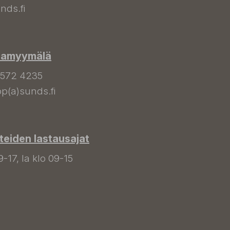
nds.fi
hamyymälä
 572 4235
p(a)sunds.fi
tteiden lastausajat
9-17, la klo 09-15