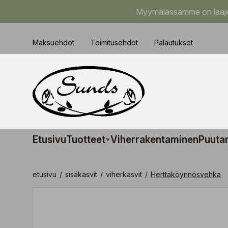
Myymälässämme on laajem
Maksuehdot
Toimitusehdot
Palautukset
Etusivu
Tuotteet
Viherrakentaminen
Puuta
etusivu
/
sisäkasvit
/
viherkasvit
/
Herttaköynnösvehka