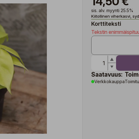
14,50 €
sis. alv. myynti 25.5%
Kiitollinen viherkasvi, s
Korttiteksti
Tekstin enimmäispitu
Saatavuus:
Toim
Verkkokauppa
Toimitu