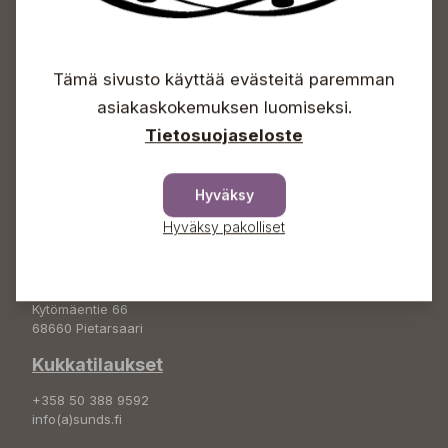
Sundin Puutarhakeskus
Avoinna
Tämä sivusto käyttää evästeitä paremman
Arkisin 09-18
asiakaskokemuksen luomiseksi.
Lauantaisin 09-16
Sunnuntaisin Itsepalvelu
Tietosuojaseloste
Info & vaihde
Hyväksy
+358 50 388 9592
info(a)sunds.fi
Hyväksy pakolliset
Osoite
Sundin Puutarha Oy
Kytömäentie 66
68660 Pietarsaari
Kukkatilaukset
+358 50 388 9592
info(a)sunds.fi