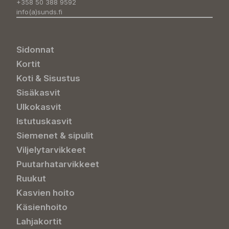
+358 50 388 9592
info(a)sunds.fi
Sidonnat
Kortit
Koti & Sisustus
Sisäkasvit
Ulkokasvit
Istutuskasvit
Siemenet & sipulit
Viljelytarvikkeet
Puutarhatarvikkeet
Ruukut
Kasvien hoito
Käsienhoito
Lahjakortit