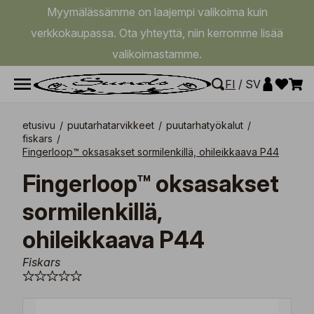
Myymälässämme on laajempi valikoima kuin
verkkokaupassa. Ota yhteyttä, niin kerromme lisää
valikoimastamme.
FI
/
SV
etusivu
/
puutarhatarvikkeet
/
puutarhatyökalut
/
fiskars
/
Fingerloop™ oksasakset sormilenkillä, ohileikkaava P44
Fingerloop™ oksasakset
sormilenkillä,
ohileikkaava P44
Fiskars